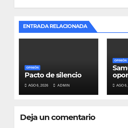
ENTRADA RELACIONADA
OPINIÓN
Samu
OPINIÓN
Pacto de silencio
opor
gene
AGO 6, 2026
ADMIN
AGO 6,
Deja un comentario