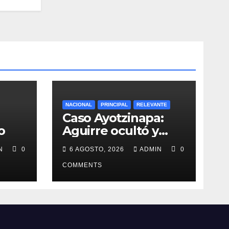
NACIONAL
PRINCIPAL
RELEVANTE
Caso Ayotzinapa:
o
Aguirre ocultó y
destruyó evidencias
IN
0
6 AGOSTO, 2026
ADMIN
0
COMMENTS