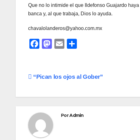
Que no lo intimide el que Ildefonso Guajardo haya
banca y, al que trabaja, Dios lo ayuda.
chavalolanderos@yahoo.com.mx
F
M
E
C
a
a
m
o
c
st
ail
m
e
o
p
Navegación
“Pican los ojos al Gober”
b
d
ar
de
o
o
tir
o
n
entradas
k
Por
Admin