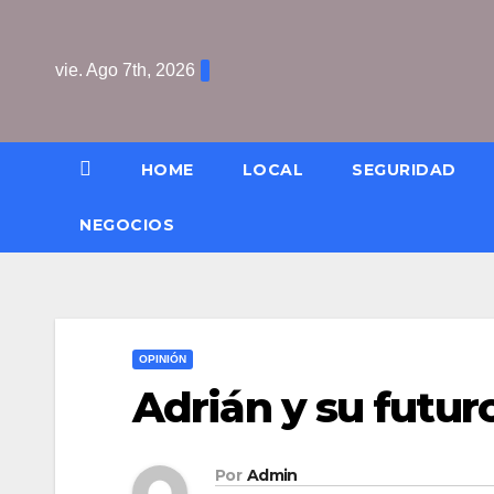
Saltar
al
vie. Ago 7th, 2026
contenido
HOME
LOCAL
SEGURIDAD
NEGOCIOS
OPINIÓN
Adrián y su futur
Por
Admin