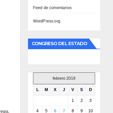
Feed de comentarios
WordPress.org
CONGRESO DEL ESTADO
o
febrero 2019
L
M
X
J
V
S
D
1
2
3
4
5
6
7
8
9
10
regia.