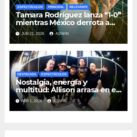
ESPECTÁCULOS
PRINCIPAL
RELEVANTE
Tamara Rodríguez lanza “1-0”
mientras México derrota a
Corea 1-0
JUN 21, 2026
ADMIN
DESTACADA
ESPECTÁCULOS
Nostalgia, energía y
multitud: Allison arrasa en el
Tecate Pal Norte 2026
ABR 1, 2026
ADMIN