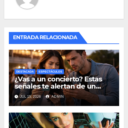
ENTRADA RELACIONADA
DESTACADA
ESPECTÁCULOS
¿Vas a un concierto? Estas
señales te alertan de un
posible fraude financiero
JUL 15, 2026
ADMIN