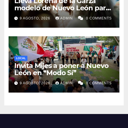
Lleva Lorena de la Garza
modelo de Nuevo León para
búsqueda de desaparecidos
9 AGOSTO, 2026
ADMIN
0 COMMENTS
a todos México
LOCAL
Invita Mijes a poner a Nuevo
León en “Modo Sí”
9 AGOSTO, 2026
ADMIN
0 COMMENTS