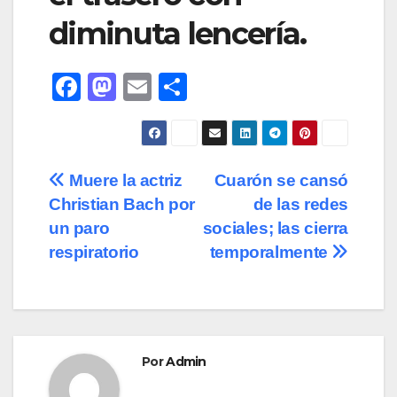
diminuta lencería.
F
M
E
C
a
a
m
o
c
st
ail
m
e
o
p
Navegación
Muere la actriz
Cuarón se cansó
b
d
ar
Christian Bach por
de las redes
de
o
o
tir
un paro
sociales; las cierra
o
n
entradas
respiratorio
temporalmente
k
Por
Admin