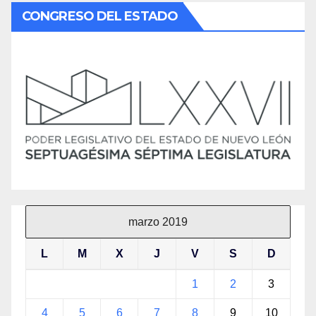
CONGRESO DEL ESTADO
marzo 2019
L
M
X
J
V
S
D
1
2
3
4
5
6
7
8
9
10