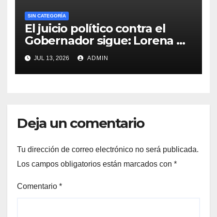
SIN CATEGORÍA
El juicio político contra el
Gobernador sigue: Lorena de
la Garza
JUL 13, 2026
ADMIN
Deja un comentario
Tu dirección de correo electrónico no será publicada.
Los campos obligatorios están marcados con
*
Comentario
*