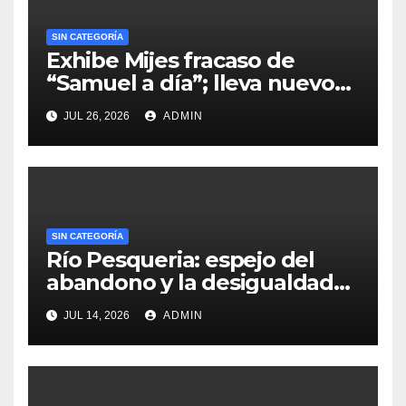
SIN CATEGORÍA
Exhibe Mijes fracaso de
“Samuel a día”; lleva nuevo
monumento a la interserrana
JUL 26, 2026
ADMIN
SIN CATEGORÍA
Río Pesqueria: espejo del
abandono y la desigualdad
en Nuevo León
JUL 14, 2026
ADMIN