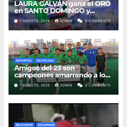
LAURA GALVÁN gana el ORO
en SANTO DOMINGO y
dedica Medalla a sus padres
7 AGOSTO, 2026
ADMIN
0 COMMENTS
fallecidos
DEPORTES
DESTACADA
Amigos del 23 son
campeones amarrando a los
“Perros Bravos”
7 AGOSTO, 2026
ADMIN
0 COMMENTS
RELEVANTE
SEGURIDAD