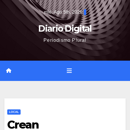
Saltar
mié. Ago 5th, 2026
al
contenido
Diario Digital
Periodismo Plural
LOCAL
Crean