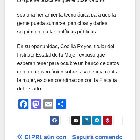
Lo que se busca es que el observatorio
sea una herramienta tecnológica para que la
gente pueda sumarse, participar y darles
seguimiento a las políticas públicas.
En su oportunidad, Cecilia Reyes, titular del
Instituto Estatal de la Mujer, expuso que
esperan tener para octubre un banco de datos
con un registro único sobre la violencia contra
la mujer, esto en coordinación con la Fiscalía
del Estado.
F
M
E
C
a
a
m
o
c
st
ail
m
e
o
p
Navegación
El PRI, aún con
Seguirá comiendo