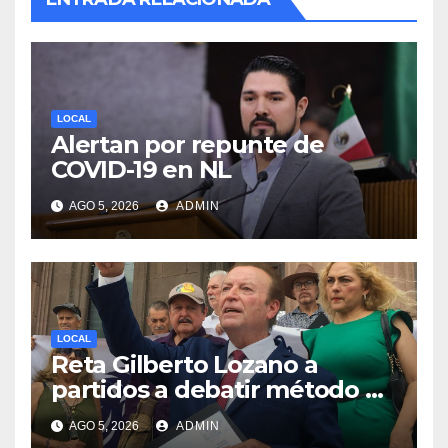
LOCAL
Alertan por repunte de
COVID-19 en NL
AGO 5, 2026
ADMIN
LOCAL
Reta Gilberto Lozano a
partidos a debatir método de
designación de candidato a
AGO 5, 2026
ADMIN
gubernatura de NL