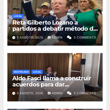
LOCAL
Reta Gilberto Lozano a
partidos a debatir método de
designación de candidato a
5 AGOSTO, 2026
ADMIN
0 COMMENTS
gubernatura de NL
DESTACADA
LOCAL
Aldo Fasci llama a construir
acuerdos para dar
gobernabilidad a Nuevo León
5 AGOSTO, 2026
ADMIN
0 COMMENTS