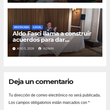
DESTACADA
LOCAL
Aldo Fasci llama a construir
acuerdos para dar
gobernabilidad a Nuevo
AGO 5, 2026
ADMIN
León
Deja un comentario
Tu dirección de correo electrónico no será publicada.
Los campos obligatorios están marcados con
*