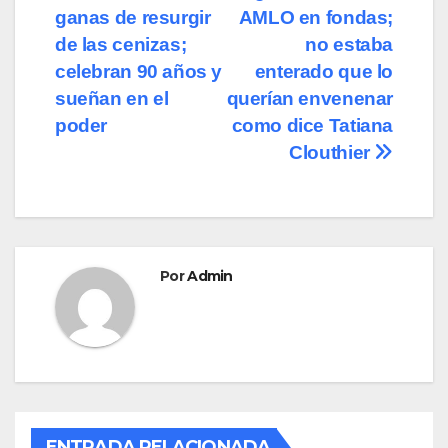
b
d
ar
ganas de resurgir
AMLO en fondas;
de
o
o
tir
de las cenizas;
no estaba
o
n
entradas
celebran 90 años y
enterado que lo
sueñan en el
querían envenenar
k
poder
como dice Tatiana
Clouthier
Por
Admin
ENTRADA RELACIONADA