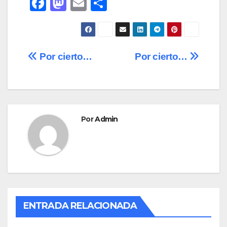
F
M
E
C
a
a
m
o
c
st
ail
m
e
o
p
Navegación
Por cierto…
Por cierto…
b
d
ar
de
o
o
tir
o
n
entradas
k
Por
Admin
ENTRADA RELACIONADA