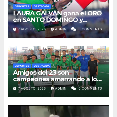
DEPORTES
DESTACADA
LAURA GALVÁN gana el ORO
en SANTO DOMINGO y
dedica Medalla a sus padres
7 AGOSTO, 2026
ADMIN
0 COMMENTS
fallecidos
DEPORTES
DESTACADA
Amigos del 23 son
campeones amarrando a los
“Perros Bravos”
7 AGOSTO, 2026
ADMIN
0 COMMENTS