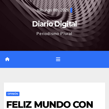
Saltar
sáb. Ago 8th, 2026
al
contenido
Diario Digital
Periodismo Plural
OPINIÓN
FELIZ MUNDO CON