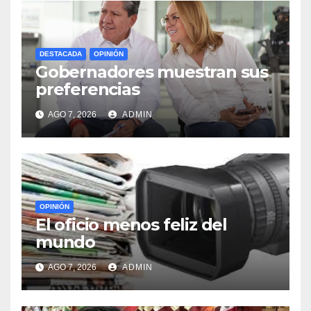
DESTACADA
OPINIÓN
Gobernadores muestran sus
preferencias
AGO 7, 2026
ADMIN
OPINIÓN
El oficio menos feliz del
mundo
AGO 7, 2026
ADMIN