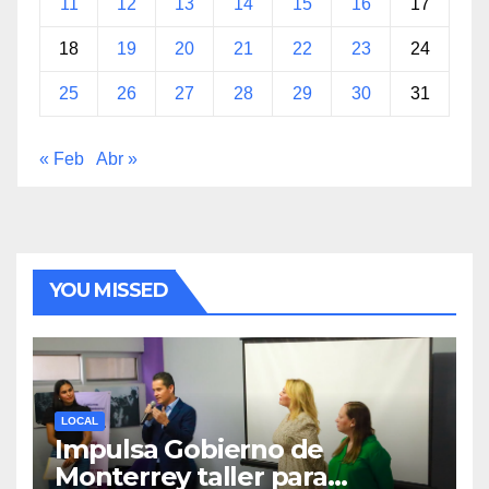
11
12
13
14
15
16
17
18
19
20
21
22
23
24
25
26
27
28
29
30
31
« Feb
Abr »
YOU MISSED
LOCAL
Impulsa Gobierno de
Monterrey taller para