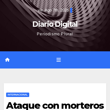
Saltar
vie. Ago 7th, 2026
al
contenido
Diario Digital
Periodismo Plural
INTERNACIONAL
Ataque con morteros