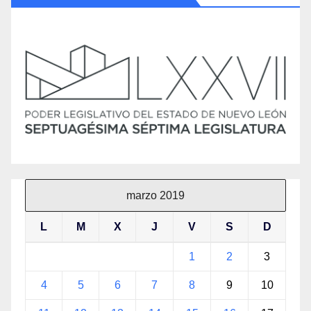
marzo 2019
L
M
X
J
V
S
D
1
2
3
4
5
6
7
8
9
10