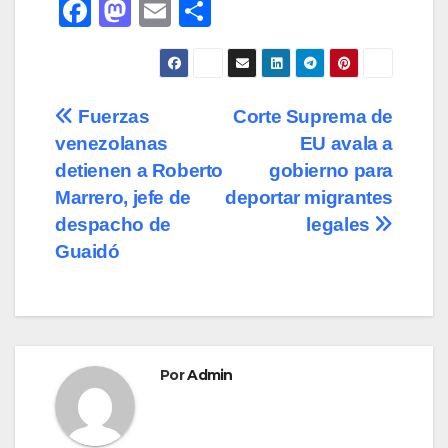
F
M
E
C
a
a
m
o
c
st
ail
m
e
o
p
Navegación
Fuerzas
Corte Suprema de
b
d
ar
venezolanas
EU avala a
de
o
o
tir
detienen a Roberto
gobierno para
o
n
entradas
Marrero, jefe de
deportar migrantes
despacho de
legales
k
Guaidó
Por
Admin