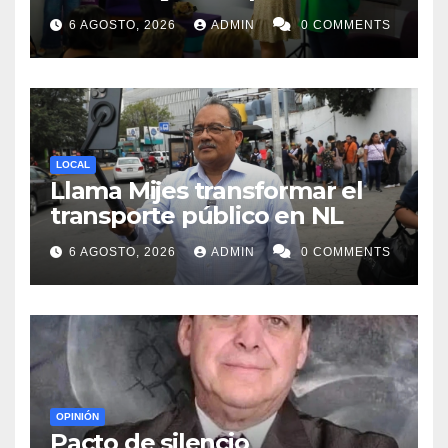
acompañar a mujeres en
6 AGOSTO, 2026
ADMIN
0 COMMENTS
procesos de pérdida y duelo
LOCAL
Llama Mijes transformar el
transporte público en NL
6 AGOSTO, 2026
ADMIN
0 COMMENTS
OPINIÓN
Pacto de silencio