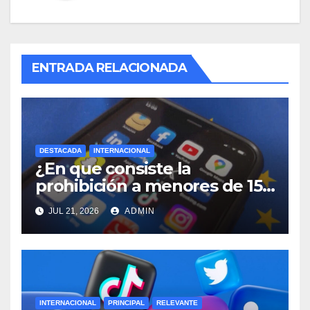
ENTRADA RELACIONADA
DESTACADA
INTERNACIONAL
¿En que consiste la
prohibición a menores de 15
años acceso a redes sociales
JUL 21, 2026
ADMIN
en Francia?
INTERNACIONAL
PRINCIPAL
RELEVANTE