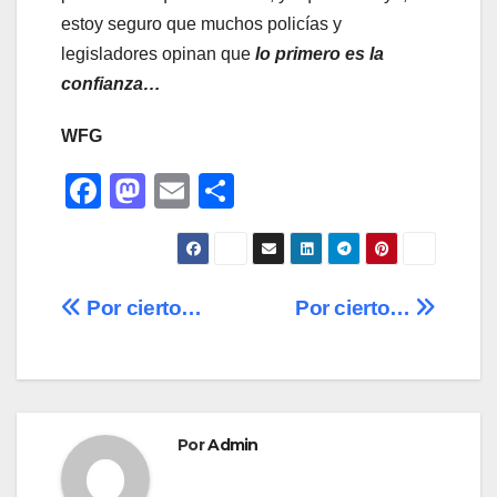
estoy seguro que muchos policías y
legisladores opinan que
lo primero es la
confianza…
WFG
F
M
E
C
a
a
m
o
c
st
ail
m
e
o
p
Navegación
Por cierto…
Por cierto…
b
d
ar
de
o
o
tir
o
n
entradas
k
Por
Admin