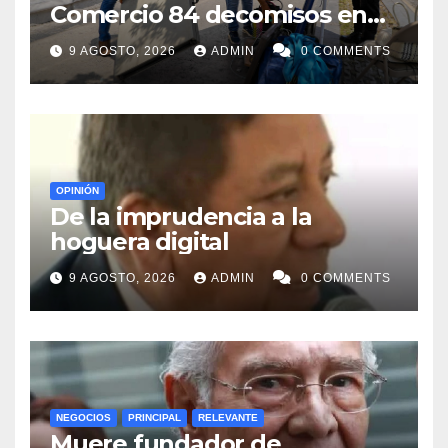
Comercio 84 decomisos en
Centro de Monterrey
9 AGOSTO, 2026
ADMIN
0 COMMENTS
OPINIÓN
De la imprudencia a la
hoguera digital
9 AGOSTO, 2026
ADMIN
0 COMMENTS
NEGOCIOS
PRINCIPAL
RELEVANTE
Muere fundador de