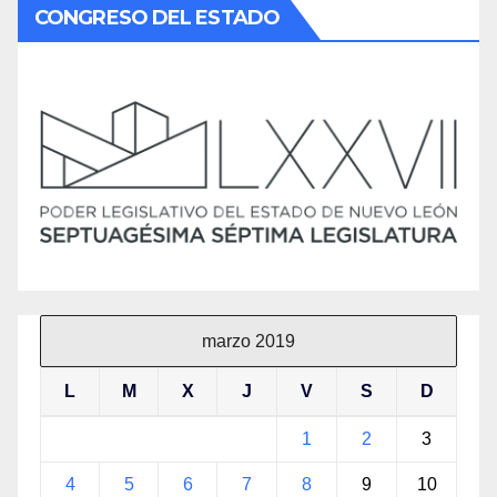
CONGRESO DEL ESTADO
marzo 2019
L
M
X
J
V
S
D
1
2
3
4
5
6
7
8
9
10