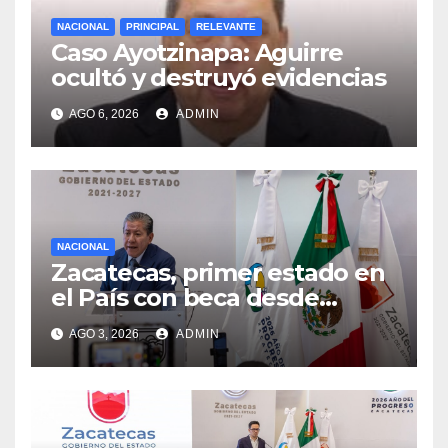
NACIONAL
PRINCIPAL
RELEVANTE
Caso Ayotzinapa: Aguirre
ocultó y destruyó evidencias
AGO 6, 2026
ADMIN
NACIONAL
Zacatecas, primer estado en
el País con beca desde
primaria a formación
AGO 3, 2026
ADMIN
profesional: David Monreal