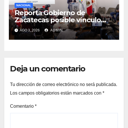
NACIONAL
Reporta Gobierno de
Zacatecas posible vínculo
entre vehículos utilizados en
AGO 3, 2026
ADMIN
Calera y los hechos del 18 de
julio
Deja un comentario
Tu dirección de correo electrónico no será publicada.
Los campos obligatorios están marcados con
*
Comentario
*