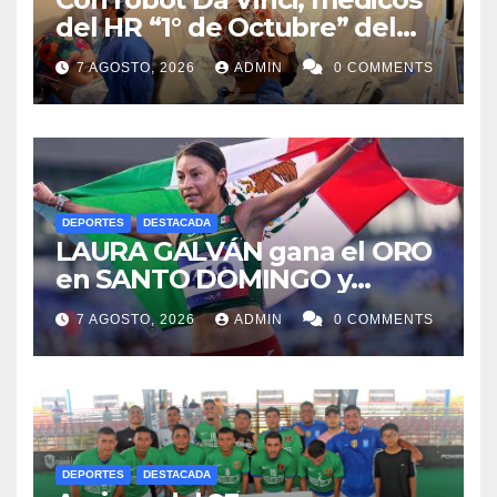
del HR “1° de Octubre” del
ISSSTE retiran tumor renal a
7 AGOSTO, 2026
ADMIN
0 COMMENTS
paciente de 72 años
DEPORTES
DESTACADA
LAURA GALVÁN gana el ORO
en SANTO DOMINGO y
dedica Medalla a sus padres
7 AGOSTO, 2026
ADMIN
0 COMMENTS
fallecidos
DEPORTES
DESTACADA