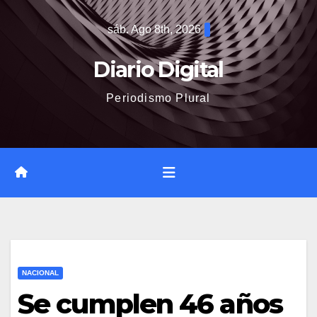
Saltar
sáb. Ago 8th, 2026
al
contenido
Diario Digital
Periodismo Plural
NACIONAL
Se cumplen 46 años