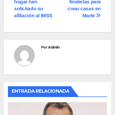
de
o
o
tir
hogar han
finalistas para
o
n
entradas
solicitado su
crear casas en
afiliación al IMSS
Marte
k
Por
Admin
ENTRADA RELACIONADA