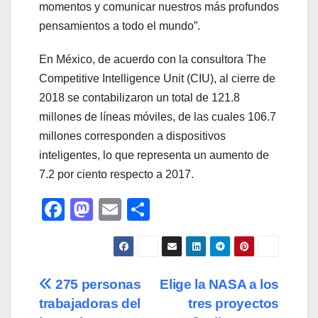
momentos y comunicar nuestros más profundos
pensamientos a todo el mundo”.
En México, de acuerdo con la consultora The
Competitive Intelligence Unit (CIU), al cierre de
2018 se contabilizaron un total de 121.8
millones de líneas móviles, de las cuales 106.7
millones corresponden a dispositivos
inteligentes, lo que representa un aumento de
7.2 por ciento respecto a 2017.
F
M
E
C
a
a
m
o
c
st
ail
m
e
o
p
Navegación
275 personas
Elige la NASA a los
b
d
ar
trabajadoras del
tres proyectos