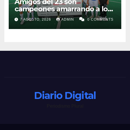
Amigos del 23 son
campeones amarrando a los
“Perros Bravos”
7 AGOSTO, 2026
ADMIN
0 COMMENTS
Diario Digital
Periodismo Plural