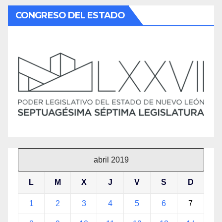
CONGRESO DEL ESTADO
abril 2019
L
M
X
J
V
S
D
1
2
3
4
5
6
7