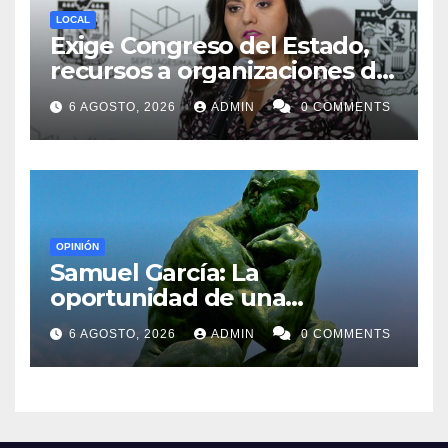
LOCAL
Exige Congreso del Estado,
recursos a organizaciones de
la sociedad civil
6 AGOSTO, 2026
ADMIN
0 COMMENTS
OPINIÓN
Samuel García: La
oportunidad de una
generación
6 AGOSTO, 2026
ADMIN
0 COMMENTS