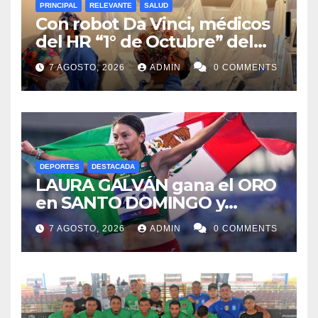
PRINCIPAL
RELEVANTE
SALUD
Con robot Da Vinci, médicos
del HR “1° de Octubre” del
ISSSTE retiran tumor renal a
7 AGOSTO, 2026
ADMIN
0 COMMENTS
paciente de 72 años
DEPORTES
DESTACADA
LAURA GALVÁN gana el ORO
en SANTO DOMINGO y
dedica Medalla a sus padres
7 AGOSTO, 2026
ADMIN
0 COMMENTS
fallecidos