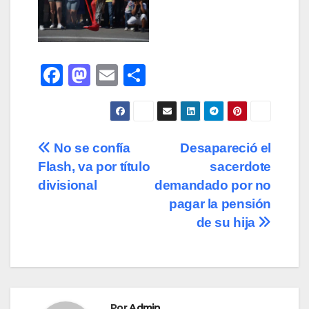
F
M
E
C
a
a
m
o
c
st
ail
m
e
o
p
Navegación
No se confía
Desapareció el
b
d
ar
Flash, va por título
sacerdote
de
o
o
tir
divisional
demandado por no
o
n
entradas
pagar la pensión
de su hija
k
Por
Admin