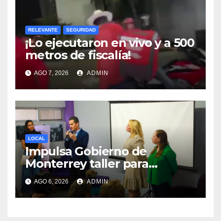
RELEVANTE
SEGURIDAD
¡Lo ejecutaron en vivo y a 500
metros de fiscalía!
AGO 7, 2026
ADMIN
LOCAL
Impulsa Gobierno de
Monterrey taller para
acompañar a mujeres en
AGO 6, 2026
ADMIN
procesos de pérdida y duelo