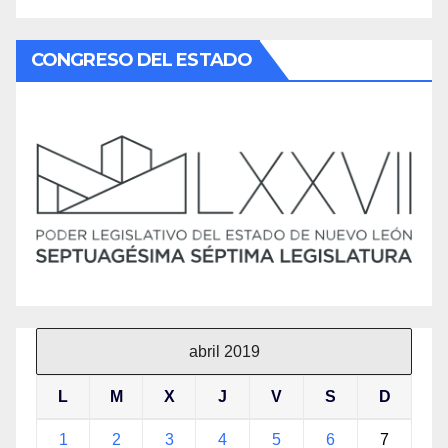
CONGRESO DEL ESTADO
abril 2019
L
M
X
J
V
S
D
1
2
3
4
5
6
7