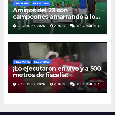
DEPORTES
DESTACADA
Amigos del 23 son
campeones amarrando a los
“Perros Bravos”
7 AGOSTO, 2026
ADMIN
0 COMMENTS
RELEVANTE
SEGURIDAD
¡Lo ejecutaron en vivo y a 500
metros de fiscalía!
7 AGOSTO, 2026
ADMIN
0 COMMENTS