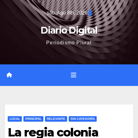
Saltar
sáb. Ago 8th, 2026
al
contenido
Diario Digital
Periodismo Plural
LOCAL
PRINCIPAL
RELEVANTE
SIN CATEGORÍA
La regia colonia