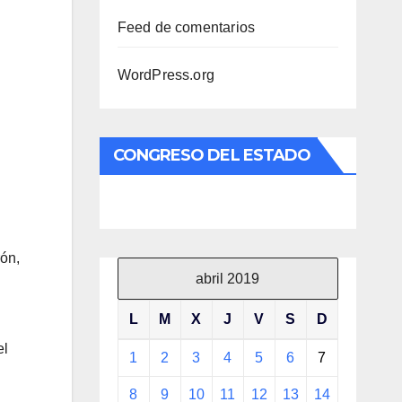
Feed de comentarios
WordPress.org
CONGRESO DEL ESTADO
ón,
abril 2019
L
M
X
J
V
S
D
el
1
2
3
4
5
6
7
8
9
10
11
12
13
14