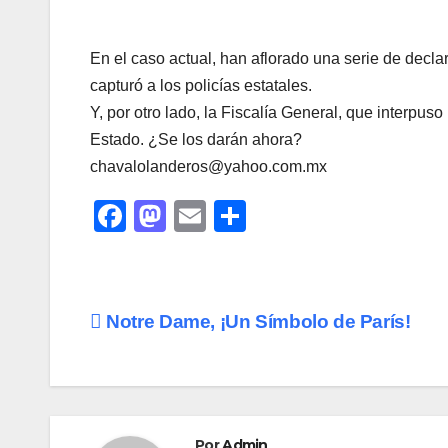
En el caso actual, han aflorado una serie de decla
capturó a los policías estatales.
Y, por otro lado, la Fiscalía General, que interpuso
Estado. ¿Se los darán ahora?
chavalolanderos@yahoo.com.mx
F
M
E
C
a
a
m
o
c
st
ail
m
e
o
p
Navegación
Notre Dame, ¡Un Símbolo de París!
b
d
ar
de
o
o
tir
o
n
entradas
k
Por
Admin