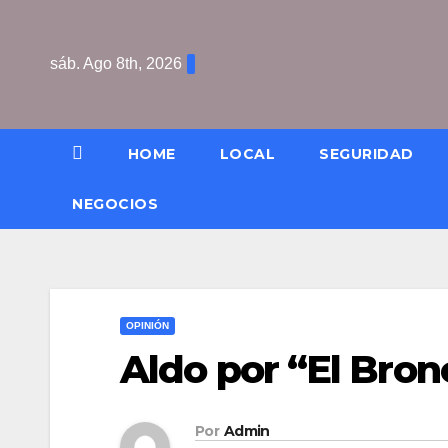
Saltar
al
sáb. Ago 8th, 2026
contenido
HOME
LOCAL
SEGURIDAD
NEGOCIOS
OPINIÓN
Aldo por “El Bron
Por
Admin