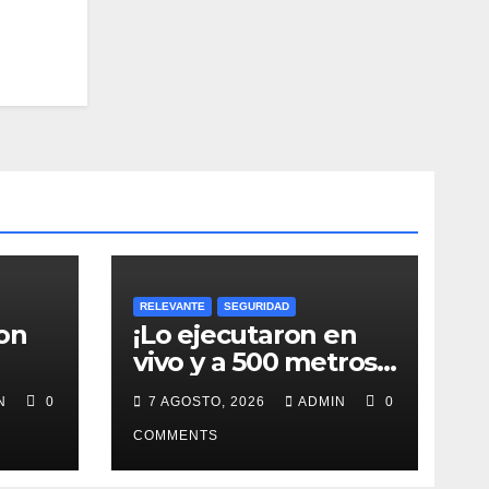
RELEVANTE
SEGURIDAD
on
¡Lo ejecutaron en
vivo y a 500 metros
de fiscalía!
IN
0
7 AGOSTO, 2026
ADMIN
0
COMMENTS