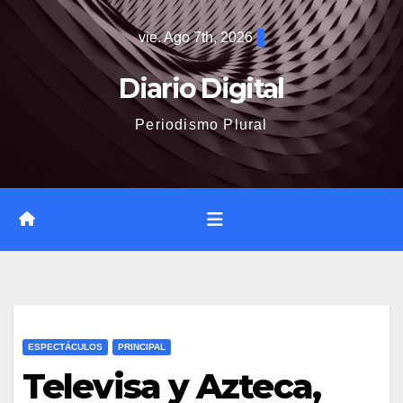
Saltar
vie. Ago 7th, 2026
al
contenido
Diario Digital
Periodismo Plural
ESPECTÁCULOS
PRINCIPAL
Televisa y Azteca,