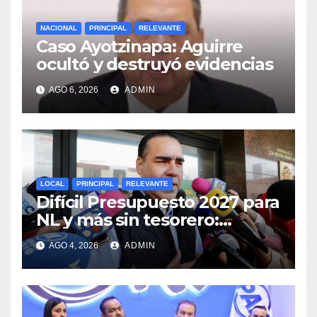
NACIONAL
PRINCIPAL
RELEVANTE
Caso Ayotzinapa: Aguirre
ocultó y destruyó evidencias
AGO 6, 2026
ADMIN
LOCAL
PRINCIPAL
RELEVANTE
Difícil Presupuesto 2027 para
NL y más sin tesorero:
Heriberto Treviño
AGO 4, 2026
ADMIN