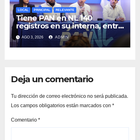
LOCAL
PRINCIPAL
RELEVANTE
Tiene PAN en NL 140
registros en su interna, entre
ellos el priista Adrián de la
AGO 3, 2026
ADMIN
Garza, Alcalde de Monterrey
Deja un comentario
Tu dirección de correo electrónico no será publicada.
Los campos obligatorios están marcados con
*
Comentario
*