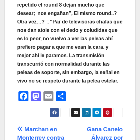
repetido el round 8 dejan mucho que
desear; nos engañan”, El mismo round..?
Otra vez…?
; “Par de televisoras chafas que
nos dan atole con el dedo y coludidas que
es lo peor, no vuelvo a ver las peleas ahí
prefiero pagar a que me vean la cara. y
mejor ahí le paramos.
La transmisión
transcurrió con normalidad durante las
peleas de soporte, sin embargo, la señal en
vivo no se respeto durante la pelea estelar.
F
M
E
C
a
a
m
o
c
st
ail
m
e
o
p
Navegación
Marchan en
Gana Canelo
b
d
ar
Monterrey contra
Álvarez por