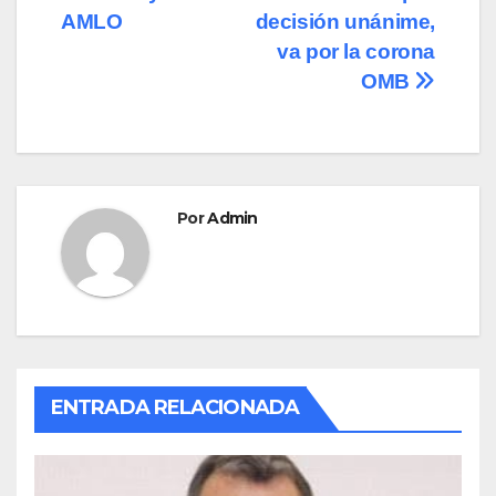
de
o
o
tir
AMLO
decisión unánime,
o
n
entradas
va por la corona
OMB
k
Por
Admin
ENTRADA RELACIONADA