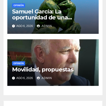
OPINIÓN
Samuel García: La
oportunidad de una
generación
AGO 6, 2026
ADMIN
OPINIÓN
Movilidad, propuestas
AGO 6, 2026
ADMIN