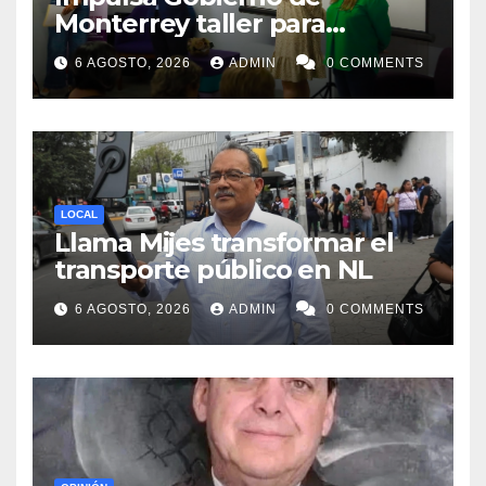
Monterrey taller para
acompañar a mujeres en
6 AGOSTO, 2026
ADMIN
0 COMMENTS
procesos de pérdida y duelo
LOCAL
Llama Mijes transformar el
transporte público en NL
6 AGOSTO, 2026
ADMIN
0 COMMENTS