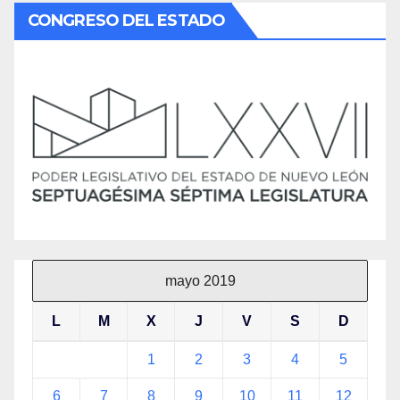
CONGRESO DEL ESTADO
mayo 2019
L
M
X
J
V
S
D
1
2
3
4
5
6
7
8
9
10
11
12