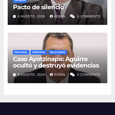
OPINIÓN
Pacto de silencio
6 AGOSTO, 2026
ADMIN
0 COMMENTS
NACIONAL
PRINCIPAL
RELEVANTE
Caso Ayotzinapa: Aguirre
ocultó y destruyó evidencias
6 AGOSTO, 2026
ADMIN
0 COMMENTS