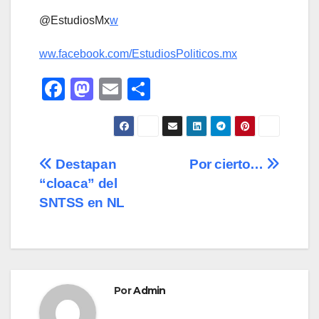
@EstudiosMx
w
ww.facebook.com/EstudiosPoliticos.mx
F
M
E
C
a
a
m
o
c
st
ail
m
e
o
p
Navegación
Destapan
Por cierto…
b
d
ar
“cloaca” del
de
o
o
tir
SNTSS en NL
o
n
entradas
k
Por
Admin