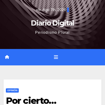
Saltar
vie. Ago 7th, 2026
al
contenido
Diario Digital
Periodismo Plural
OPINIÓN
Por cierto…