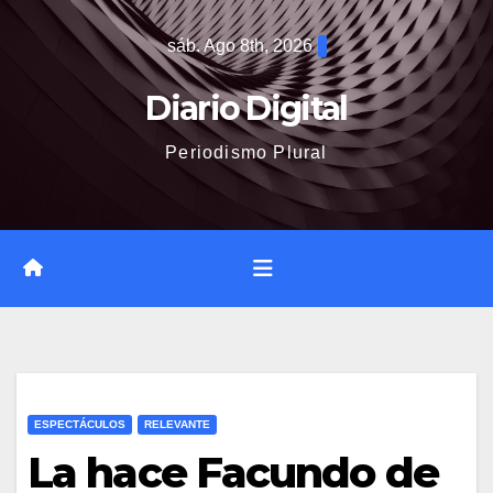
Saltar
sáb. Ago 8th, 2026
al
contenido
Diario Digital
Periodismo Plural
ESPECTÁCULOS
RELEVANTE
La hace Facundo de