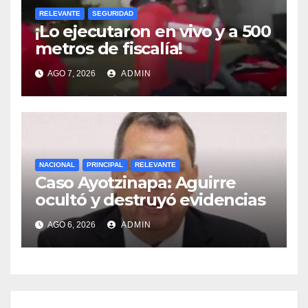
RELEVANTE
SEGURIDAD
¡Lo ejecutaron en vivo y a 500
metros de fiscalía!
AGO 7, 2026
ADMIN
NACIONAL
PRINCIPAL
RELEVANTE
Caso Ayotzinapa: Aguirre
ocultó y destruyó evidencias
AGO 6, 2026
ADMIN