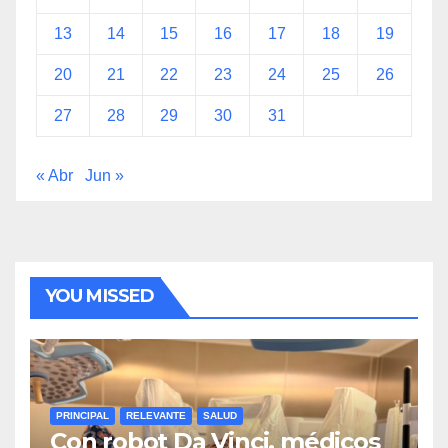
13
14
15
16
17
18
19
20
21
22
23
24
25
26
27
28
29
30
31
« Abr
Jun »
YOU MISSED
PRINCIPAL
RELEVANTE
SALUD
Con robot Da Vinci, médicos