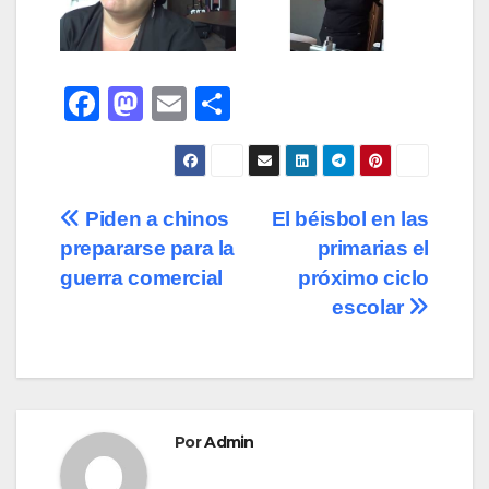
F
M
E
C
a
a
m
o
c
st
ail
m
e
o
p
Navegación
Piden a chinos
El béisbol en las
b
d
ar
prepararse para la
primarias el
de
o
o
tir
guerra comercial
próximo ciclo
o
n
entradas
escolar
k
Por
Admin