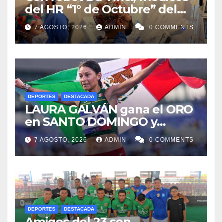
del HR “1° de Octubre” del
ISSSTE retiran tumor renal a
7 AGOSTO, 2026
ADMIN
0 COMMENTS
paciente de 72 años
DEPORTES
DESTACADA
LAURA GALVÁN gana el ORO
en SANTO DOMINGO y
dedica Medalla a sus padres
7 AGOSTO, 2026
ADMIN
0 COMMENTS
fallecidos
DEPORTES
DESTACADA
Amigos del 23 son