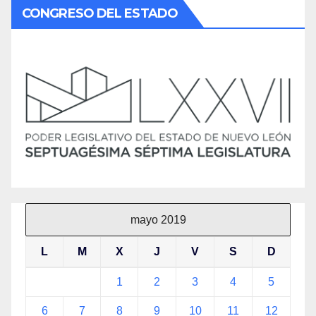
CONGRESO DEL ESTADO
mayo 2019
L
M
X
J
V
S
D
1
2
3
4
5
6
7
8
9
10
11
12