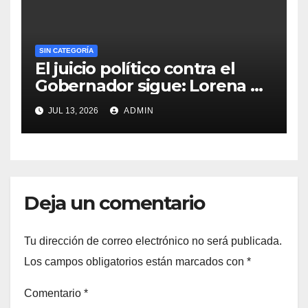
SIN CATEGORÍA
El juicio político contra el
Gobernador sigue: Lorena de
la Garza
JUL 13, 2026
ADMIN
Deja un comentario
Tu dirección de correo electrónico no será publicada.
Los campos obligatorios están marcados con
*
Comentario
*