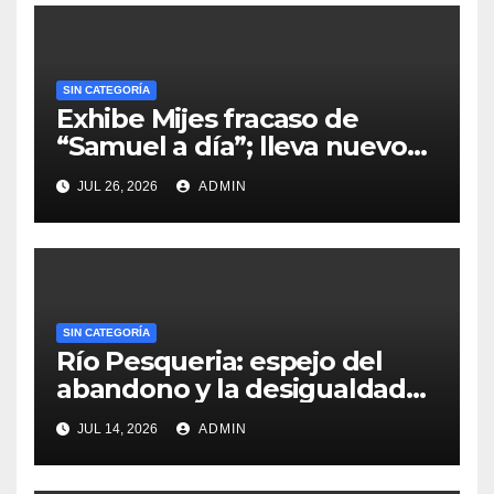
SIN CATEGORÍA
Exhibe Mijes fracaso de
“Samuel a día”; lleva nuevo
monumento a la interserrana
JUL 26, 2026
ADMIN
SIN CATEGORÍA
Río Pesqueria: espejo del
abandono y la desigualdad
en Nuevo León
JUL 14, 2026
ADMIN