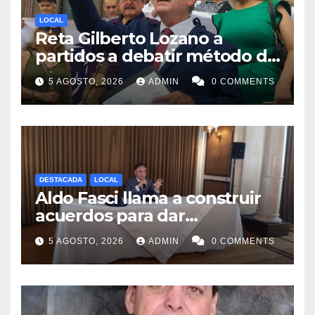
LOCAL
Reta Gilberto Lozano a
partidos a debatir método de
designación de candidato a
5 AGOSTO, 2026
ADMIN
0 COMMENTS
gubernatura de NL
DESTACADA
LOCAL
Aldo Fasci llama a construir
acuerdos para dar
gobernabilidad a Nuevo León
5 AGOSTO, 2026
ADMIN
0 COMMENTS