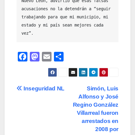
Nuevo León, advirtió que esas falsas 
acusaciones no la detendrán a “seguir 
trabajando para que mi municipio, mi 
estado y mi país sean mejores cada 
vez”.
F
M
E
C
a
a
m
o
c
st
ail
m
e
o
p
Navegación
Inseguridad NL
Simón, Luis
b
d
ar
Alfonso y José
de
o
o
tir
Regino González
o
n
entradas
Villarreal fueron
arrestados en
k
2008 por