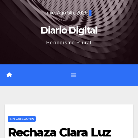
Saltar
mié. Ago 5th, 2026
al
contenido
Diario Digital
Periodismo Plural
SIN CATEGORÍA
Rechaza Clara Luz