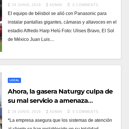
29 JUNIO, 2019
ADMIN
0 COMMENTS
El equipo de béisbol se alió con Panasonic para
instalar pantallas gigantes, cámaras y altavoces en el
estadio Alfredo Harp Helú Foto: Ulises Bravo, El Sol
de México Juan Luis…
LOCAL
Ahora, la gasera Naturgy culpa de
su mal servicio a amenaza
informática
29 JUNIO, 2019
ADMIN
0 COMMENTS
*La empresa asegura que los sistemas de atención
al cliente se han restablecido en su totalidad,