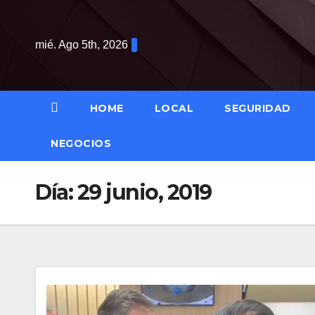
Saltar
al
mié. Ago 5th, 2026
contenido
HOME
LOCAL
SEGURIDAD
NEGOCIOS
Día:
29 junio, 2019