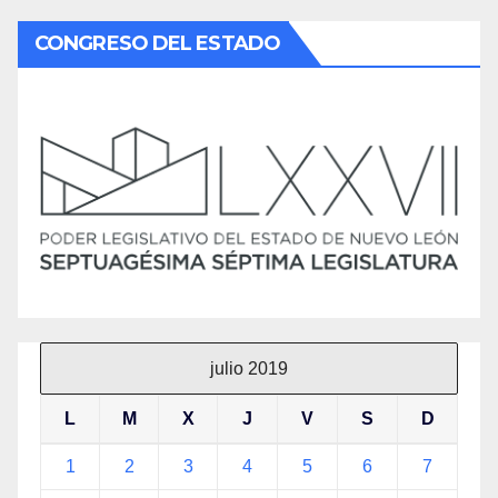
CONGRESO DEL ESTADO
julio 2019
L
M
X
J
V
S
D
1
2
3
4
5
6
7