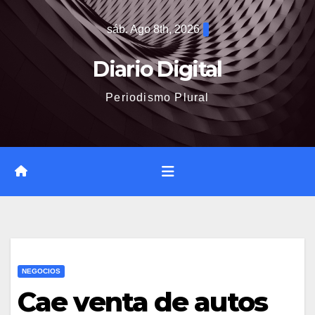
Saltar
sáb. Ago 8th, 2026
al
contenido
Diario Digital
Periodismo Plural
NEGOCIOS
Cae venta de autos