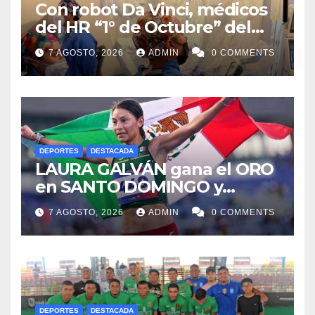
Con robot Da Vinci, médicos
del HR “1° de Octubre” del
ISSSTE retiran tumor renal a
7 AGOSTO, 2026
ADMIN
0 COMMENTS
paciente de 72 años
DEPORTES
DESTACADA
LAURA GALVÁN gana el ORO
en SANTO DOMINGO y
dedica Medalla a sus padres
7 AGOSTO, 2026
ADMIN
0 COMMENTS
fallecidos
DEPORTES
DESTACADA