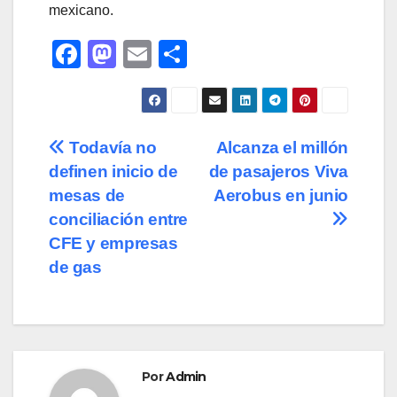
mexicano.
F
M
E
C
a
a
m
o
c
st
ail
m
e
o
p
Navegación
Todavía no
Alcanza el millón
b
d
ar
definen inicio de
de pasajeros Viva
de
o
o
tir
mesas de
Aerobus en junio
o
n
entradas
conciliación entre
CFE y empresas
k
de gas
Por
Admin