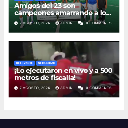
Amigos del 23 son
campeones amarrando a los
“Perros Bravos”
7 AGOSTO, 2026
ADMIN
0 COMMENTS
RELEVANTE
SEGURIDAD
¡Lo ejecutaron en vivo y a 500
metros de fiscalía!
7 AGOSTO, 2026
ADMIN
0 COMMENTS