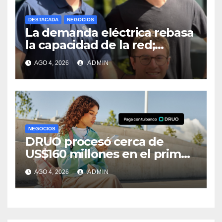
DESTACADA
NEGOCIOS
La demanda eléctrica rebasa
la capacidad de la red;
buscan aliviarla con baterías
AGO 4, 2026
ADMIN
NEGOCIOS
DRUO procesó cerca de
US$160 millones en el primer
semestre; su negocio se
AGO 4, 2026
ADMIN
triplicó en México