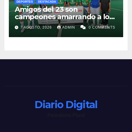
DEPORTES
DESTACADA
Amigos del 23 son
campeones amarrando a los
“Perros Bravos”
7 AGOSTO, 2026
ADMIN
0 COMMENTS
Diario Digital
Periodismo Plural