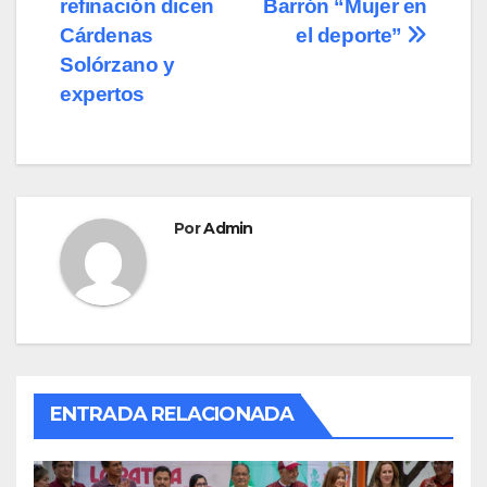
o
n
entradas
refinación dicen
Barrón “Mujer en
Cárdenas
el deporte”
k
Solórzano y
expertos
Por
Admin
ENTRADA RELACIONADA