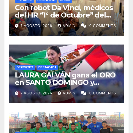
Con robot Da Vinci, médicos
del HR “1° de Octubre” del
ISSSTE retiran tumor renal a
7 AGOSTO, 2026
ADMIN
0 COMMENTS
paciente de 72 años
DEPORTES
DESTACADA
LAURA GALVÁN gana el ORO
en SANTO DOMINGO y
dedica Medalla a sus padres
7 AGOSTO, 2026
ADMIN
0 COMMENTS
fallecidos