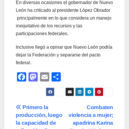
En diversas ocasiones el gobernador de Nuevo
León ha criticado al presidente López Obrador
principalmente en lo que considera un manejo
inequitativo de los recursos y las
participaciones federales.
Inclusive llegó a opinar que Nuevo León podría
dejar la Federación y separarse del pacto
federal.
F
M
E
C
a
a
m
o
c
st
ail
m
e
o
p
Navegación
Primero la
Combaten
b
d
ar
producción, luego
violencia a mujer;
de
o
o
tir
la capacidad de
apadrina Karina