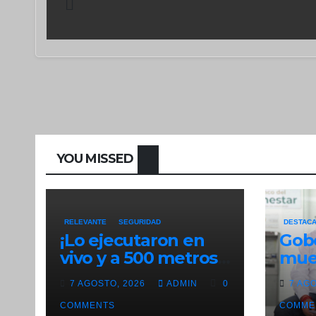
YOU MISSED
RELEVANTE
SEGURIDAD
DESTAC
¡Lo ejecutaron en
Gob
vivo y a 500 metros
mue
de fiscalía!
pref
7 AGOSTO, 2026
ADMIN
0
7 AG
COMMENTS
COMME