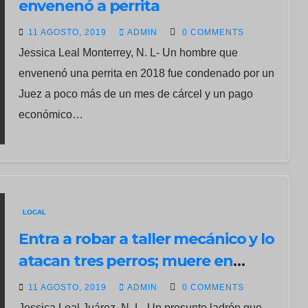
envenenó a perrita
11 AGOSTO, 2019
ADMIN
0 COMMENTS
Jessica Leal Monterrey, N. L- Un hombre que
envenenó una perrita en 2018 fue condenado por un
Juez a poco más de un mes de cárcel y un pago
económico…
LOCAL
Entra a robar a taller mecánico y lo
atacan tres perros; muere en
hospital después
11 AGOSTO, 2019
ADMIN
0 COMMENTS
Jessica Leal Juárez, N. L- Un presunto ladrón que