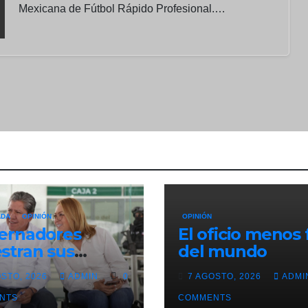
Mexicana de Fútbol Rápido Profesional.…
ADA
OPINIÓN
OPINIÓN
ernadores
El oficio menos f
stran sus
del mundo
erencias
OSTO, 2026
ADMIN
0
7 AGOSTO, 2026
ADM
NTS
COMMENTS