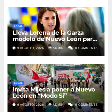
LOCAL
Lleva Lorena de la Garza
modelo de Nuevo León para
búsqueda de desaparecidos
9 AGOSTO, 2026
ADMIN
0 COMMENTS
a todos México
LOCAL
Invita Mijes a poner a Nuevo
León en “Modo Sí”
9 AGOSTO, 2026
ADMIN
0 COMMENTS