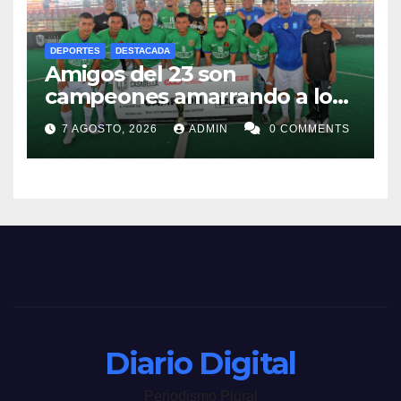
DEPORTES
DESTACADA
Amigos del 23 son
campeones amarrando a los
“Perros Bravos”
7 AGOSTO, 2026
ADMIN
0 COMMENTS
Diario Digital
Periodismo Plural