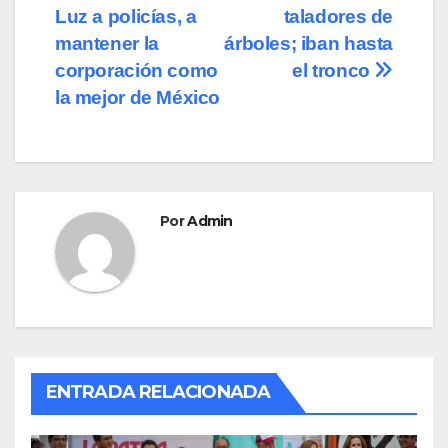
b
d
ar
Luz a policías, a
taladores de
de
o
o
tir
mantener la
árboles; iban hasta
o
n
entradas
corporación como
el tronco
la mejor de México
k
Por
Admin
ENTRADA RELACIONADA