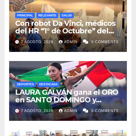
PRINCIPAL
RELEVANTE
SALUD
Con robot Da Vinci, médicos
del HR “1° de Octubre” del
ISSSTE retiran tumor renal a
7 AGOSTO, 2026
ADMIN
0 COMMENTS
paciente de 72 años
DEPORTES
DESTACADA
LAURA GALVÁN gana el ORO
en SANTO DOMINGO y
dedica Medalla a sus padres
7 AGOSTO, 2026
ADMIN
0 COMMENTS
fallecidos