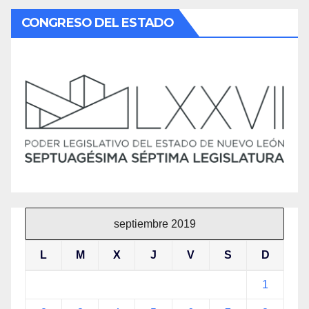
CONGRESO DEL ESTADO
septiembre 2019
L
M
X
J
V
S
D
1