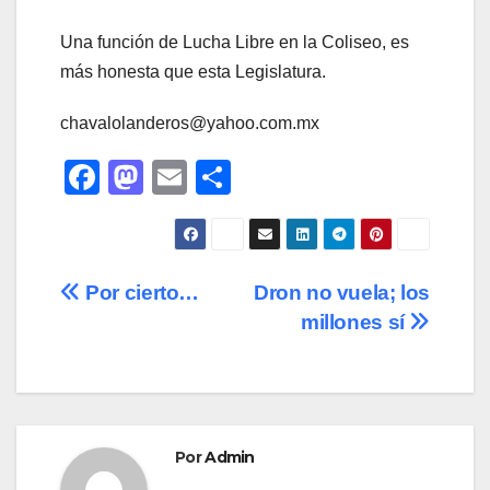
Una función de Lucha Libre en la Coliseo, es
más honesta que esta Legislatura.
chavalolanderos@yahoo.com.mx
F
M
E
C
a
a
m
o
c
st
ail
m
e
o
p
Navegación
Por cierto…
Dron no vuela; los
b
d
ar
millones sí
de
o
o
tir
o
n
entradas
k
Por
Admin