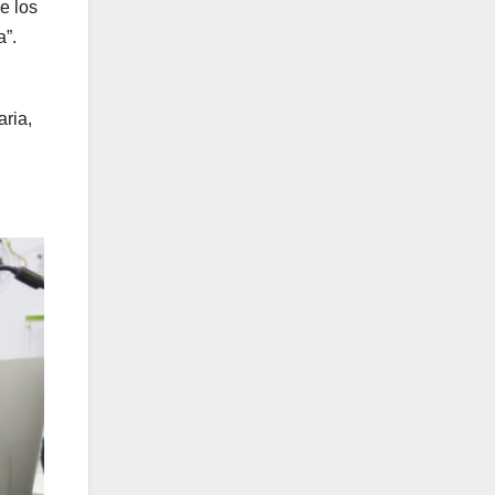
e los
a”.
d
ria,