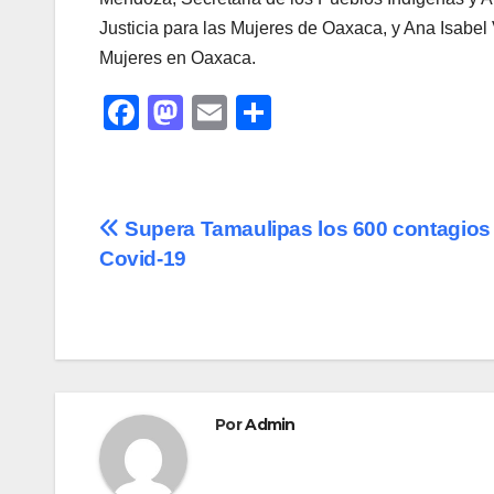
Justicia para las Mujeres de Oaxaca, y Ana Isabel
Mujeres en Oaxaca.
F
M
E
C
a
a
m
o
c
st
ail
m
e
o
p
Navegación
Supera Tamaulipas los 600 contagios
b
d
ar
Covid-19
de
o
o
tir
o
n
entradas
k
Por
Admin