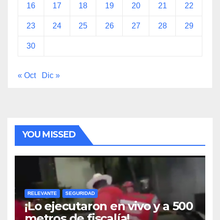
16
17
18
19
20
21
22
23
24
25
26
27
28
29
30
« Oct
Dic »
YOU MISSED
RELEVANTE
SEGURIDAD
¡Lo ejecutaron en vivo y a 500
metros de fiscalía!