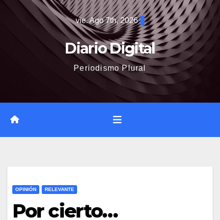
Saltar
vie. Ago 7th, 2026
al
contenido
Diario Digital
Periodismo Plural
OPINIÓN
RELEVANTE
Por cierto…