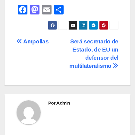
F
M
E
C
a
a
m
o
c
st
ail
m
e
o
p
Navegación
Ampollas
Será secretario de
b
d
ar
Estado, de EU un
de
o
o
tir
defensor del
o
n
entradas
multilateralismo
k
Por
Admin