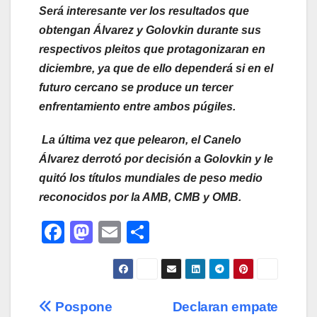
Será interesante ver los resultados que
obtengan Álvarez y Golovkin durante sus
respectivos pleitos que protagonizaran en
diciembre, ya que de ello dependerá si en el
futuro cercano se produce un tercer
enfrentamiento entre ambos púgiles.
La última vez que pelearon, el Canelo
Álvarez derrotó por decisión a Golovkin y le
quitó los títulos mundiales de peso medio
reconocidos por la AMB, CMB y OMB.
F
M
E
C
a
a
m
o
c
st
ail
m
e
o
p
Navegación
Pospone
Declaran empate