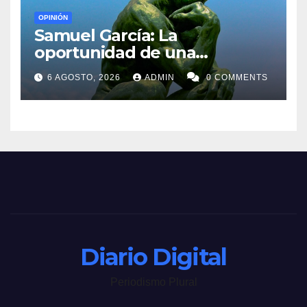
OPINIÓN
Samuel García: La
oportunidad de una
generación
6 AGOSTO, 2026
ADMIN
0 COMMENTS
Diario Digital
Periodismo Plural