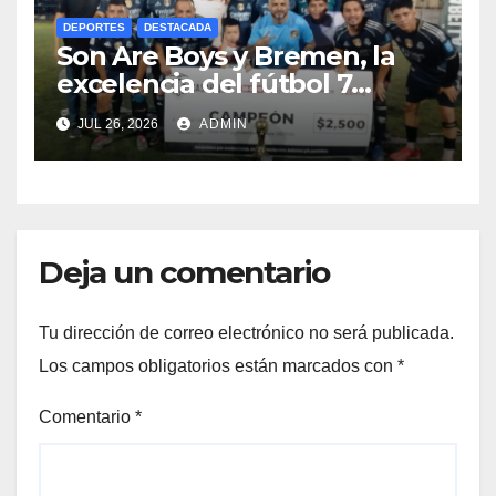
DEPORTES
DESTACADA
Son Are Boys y Bremen, la
excelencia del fútbol 7
nocturno en CasaBella
JUL 26, 2026
ADMIN
Deja un comentario
Tu dirección de correo electrónico no será publicada.
Los campos obligatorios están marcados con
*
Comentario
*