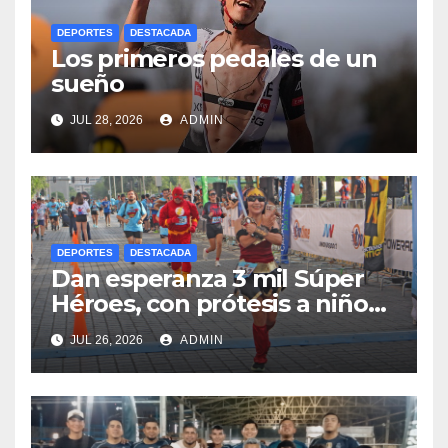
DEPORTES
DESTACADA
Los primeros pedales de un
sueño
JUL 28, 2026
ADMIN
DEPORTES
DESTACADA
Dan esperanza 3 mil Súper
Héroes, con prótesis a niños
y jóvenes.
JUL 26, 2026
ADMIN