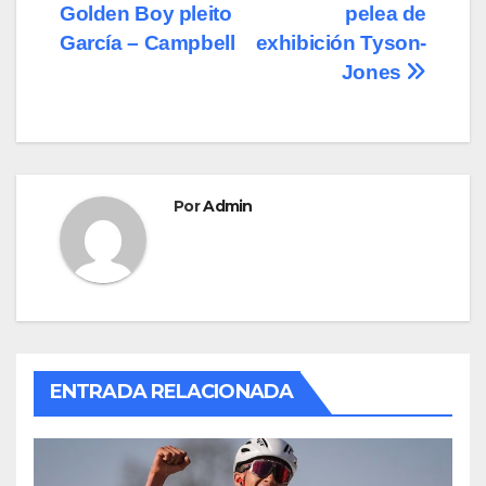
b
d
ar
Golden Boy pleito
pelea de
de
o
o
tir
García – Campbell
exhibición Tyson-
o
n
entradas
Jones
k
Por
Admin
ENTRADA RELACIONADA