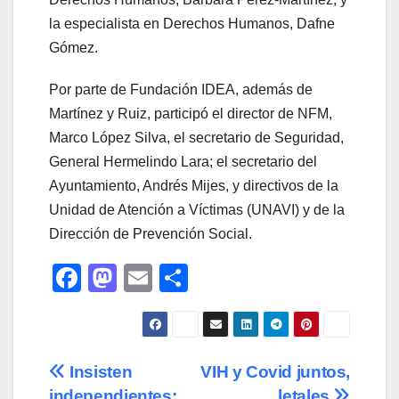
la especialista en Derechos Humanos, Dafne
Gómez.
Por parte de Fundación IDEA, además de
Martínez y Ruiz, participó el director de NFM,
Marco López Silva, el secretario de Seguridad,
General Hermelindo Lara; el secretario del
Ayuntamiento, Andrés Mijes, y directivos de la
Unidad de Atención a Víctimas (UNAVI) y de la
Dirección de Prevención Social.
F
M
E
C
a
a
m
o
c
st
ail
m
e
o
p
Navegación
Insisten
VIH y Covid juntos,
b
d
ar
independientes;
letales