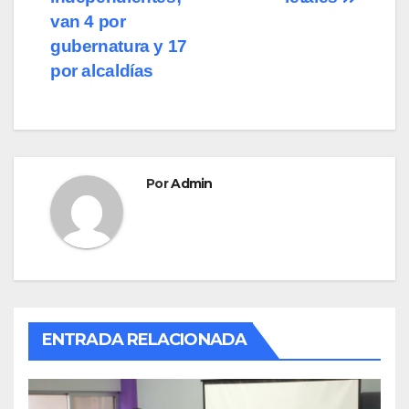
de
o
o
tir
van 4 por
o
n
entradas
gubernatura y 17
por alcaldías
k
Por
Admin
ENTRADA RELACIONADA