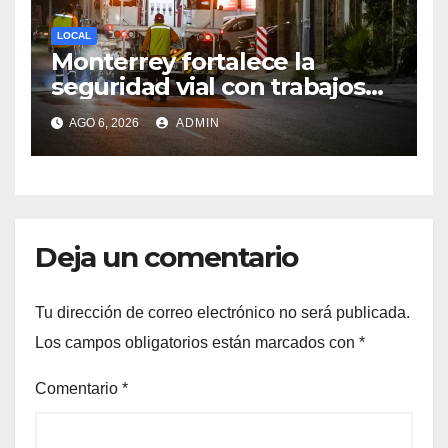
LOCAL
Monterrey fortalece la
seguridad vial con trabajos
de delimitación de carriles en
AGO 6, 2026
ADMIN
Paseo de los Leones
Deja un comentario
Tu dirección de correo electrónico no será publicada.
Los campos obligatorios están marcados con
*
Comentario
*