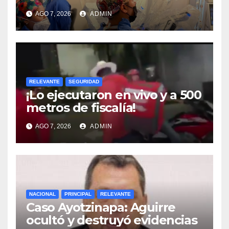
ISSSTE retiran tumor renal a
AGO 7, 2026
ADMIN
paciente de 72 años
RELEVANTE
SEGURIDAD
¡Lo ejecutaron en vivo y a 500
metros de fiscalía!
AGO 7, 2026
ADMIN
NACIONAL
PRINCIPAL
RELEVANTE
Caso Ayotzinapa: Aguirre
ocultó y destruyó evidencias