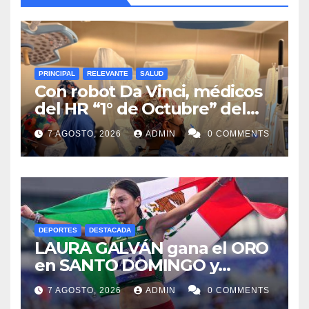
PRINCIPAL
RELEVANTE
SALUD
Con robot Da Vinci, médicos
del HR “1° de Octubre” del
ISSSTE retiran tumor renal a
7 AGOSTO, 2026
ADMIN
0 COMMENTS
paciente de 72 años
DEPORTES
DESTACADA
LAURA GALVÁN gana el ORO
en SANTO DOMINGO y
dedica Medalla a sus padres
7 AGOSTO, 2026
ADMIN
0 COMMENTS
fallecidos