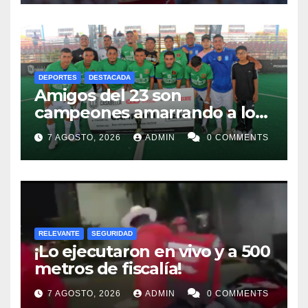
DEPORTES
DESTACADA
Amigos del 23 son
campeones amarrando a los
“Perros Bravos”
7 AGOSTO, 2026
ADMIN
0 COMMENTS
RELEVANTE
SEGURIDAD
¡Lo ejecutaron en vivo y a 500
metros de fiscalía!
7 AGOSTO, 2026
ADMIN
0 COMMENTS