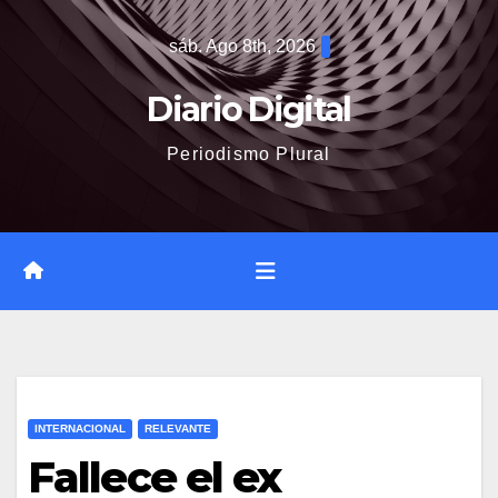
Saltar
sáb. Ago 8th, 2026
al
contenido
Diario Digital
Periodismo Plural
INTERNACIONAL
RELEVANTE
Fallece el ex