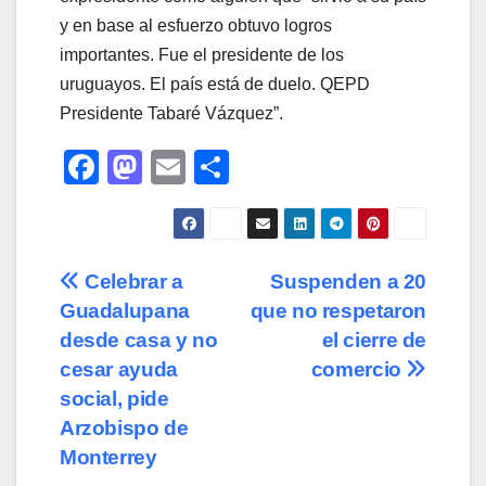
y en base al esfuerzo obtuvo logros
importantes. Fue el presidente de los
uruguayos. El país está de duelo. QEPD
Presidente Tabaré Vázquez”.
F
M
E
C
a
a
m
o
c
st
ail
m
e
o
p
Navegación
Celebrar a
Suspenden a 20
b
d
ar
Guadalupana
que no respetaron
de
o
o
tir
desde casa y no
el cierre de
o
n
entradas
cesar ayuda
comercio
social, pide
k
Arzobispo de
Monterrey