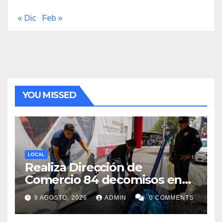
« Dic
Feb »
YOU MISSED
LOCAL
Realiza Dirección de
Comercio 84 decomisos en
Centro de Monterrey
9 AGOSTO, 2026
ADMIN
0 COMMENTS