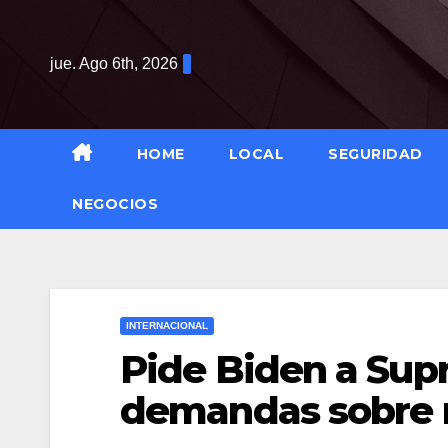
Saltar
al
jue. Ago 6th, 2026
contenido
HOME
LOCAL
SEGURIDAD
NEGOCIOS
INTERNACIONAL
Pide Biden a Sup
demandas sobre m