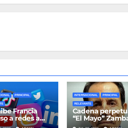
CIONAL
PRINCIPAL
INTERNACIONAL
PRINCIPAL
TE
RELEVANTE
ibe Francia
Cadena perpetu
so a redes a
“El Mayo” Zamb
res de 15 años
en Estados Unid