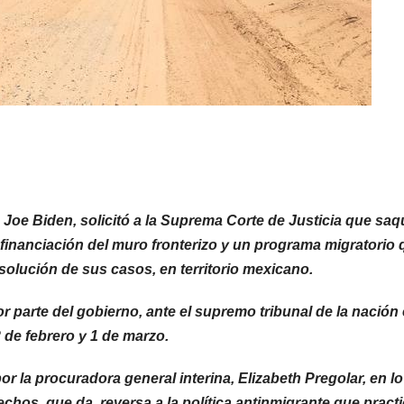
Joe Biden, solicitó a la Suprema Corte de Justicia que saq
 financiación del muro fronterizo y un programa migratorio 
resolución de sus casos, en territorio mexicano.
r parte del gobierno, ante el supremo tribunal de la nación
 de febrero y 1 de marzo.
or la procuradora general interina, Elizabeth Pregolar, en l
echos, que da reversa a la política antinmigrante que pract