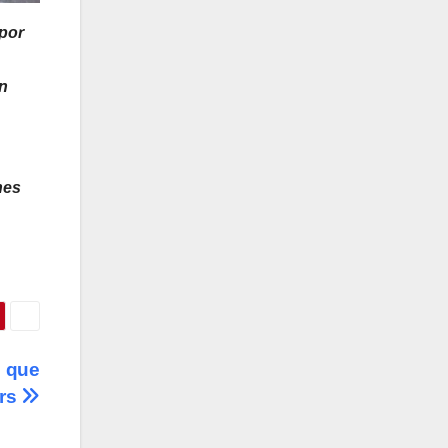
 por
n
nes
d que
ers