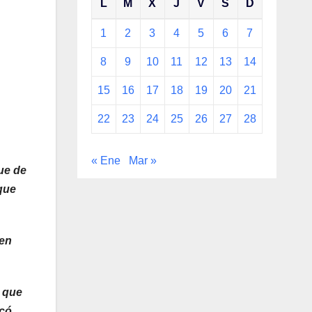
L
M
X
J
V
S
D
1
2
3
4
5
6
7
8
9
10
11
12
13
14
15
16
17
18
19
20
21
22
23
24
25
26
27
28
« Ene
Mar »
ue de
que
 en
o que
icó