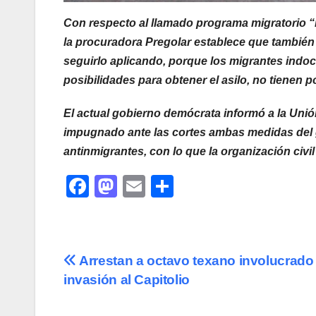
Con respecto al llamado programa migratorio 
la procuradora Pregolar establece que también 
seguirlo aplicando, porque los migrantes ind
posibilidades para obtener el asilo, no tienen p
El actual gobierno demócrata informó a la Uni
impugnado ante las cortes ambas medidas del g
antinmigrantes, con lo que la organización civi
F
M
E
C
a
a
m
o
c
st
ail
m
e
o
p
Navegación
Arrestan a octavo texano involucrado
b
d
ar
invasión al Capitolio
de
o
o
tir