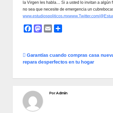
la Virgen les habla… Si a usted lo invitan a algún 
no sea que necesite de emergencia un cubrebocas 
www.estudiospoliticos.mx
www.Twitter.com/@Estu
F
M
E
C
a
a
m
o
c
st
ail
m
e
o
p
Navegación
Garantías cuando compras casa nuev
b
d
ar
repara desperfectos en tu hogar
de
o
o
tir
o
n
entradas
k
Por
Admin