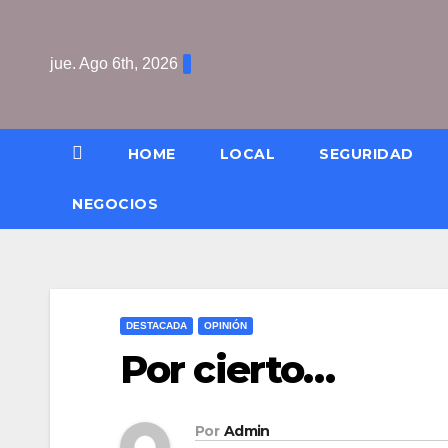
Saltar
al
jue. Ago 6th, 2026
contenido
HOME
LOCAL
SEGURIDAD
NEGOCIOS
DESTACADA
OPINIÓN
Por cierto…
Por
Admin