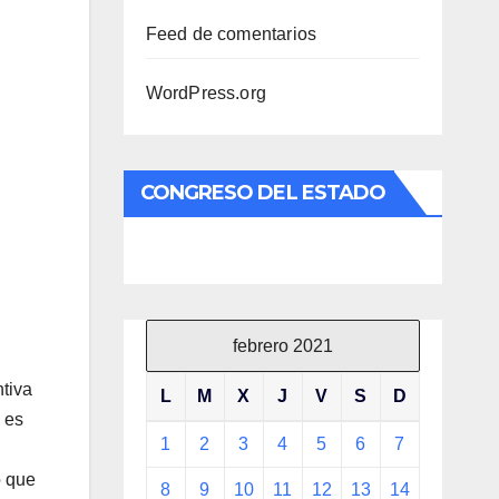
Feed de comentarios
WordPress.org
CONGRESO DEL ESTADO
febrero 2021
tiva
L
M
X
J
V
S
D
 es
1
2
3
4
5
6
7
o que
8
9
10
11
12
13
14