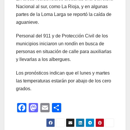
Nacional al sur, como La Rioja, y en algunas
partes de la Loma Larga se reportó la caída de
aguanieve.
Personal del 911 y de Protección Civil de los
municipios iniciaron un rondín en busca de
personas en situación de calle para auxiliarlas
y llevarlas a los albergues.
Los pronósticos indican que el lunes y martes
las temperaturas estarán por abajo de los cero
grados.
F
M
E
C
a
a
m
o
c
st
ail
m