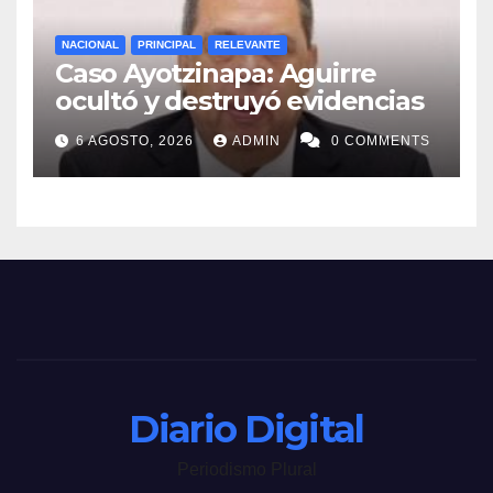
NACIONAL
PRINCIPAL
RELEVANTE
Caso Ayotzinapa: Aguirre
ocultó y destruyó evidencias
6 AGOSTO, 2026
ADMIN
0 COMMENTS
Diario Digital
Periodismo Plural