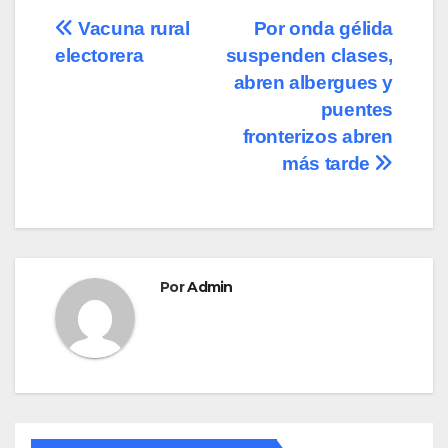
e
o
p
Navegación
Vacuna rural
Por onda gélida
b
d
ar
electorera
suspenden clases,
de
o
o
tir
abren albergues y
o
n
entradas
puentes
fronterizos abren
k
más tarde
Por
Admin