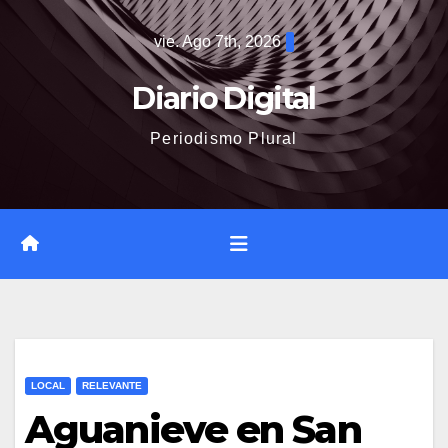
Saltar
vie. Ago 7th, 2026
al
contenido
Diario Digital
Periodismo Plural
LOCAL
RELEVANTE
Aguanieve en San