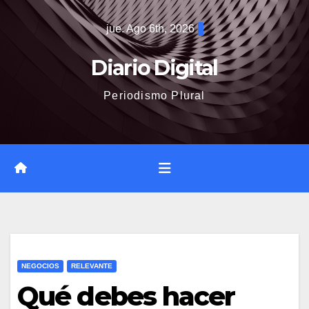
Saltar
jue. Ago 6th, 2026
al
contenido
Diario Digital
Periodismo Plural
NEGOCIOS
RELEVANTE
Qué debes hacer