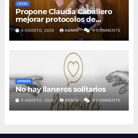
LOCAL
Propone Claudia Caballero
mejorar protocolos de
seguridad en planteles
6 AGOSTO, 2026
ADMIN
0 COMMENTS
educativos
OPINIÓN
No hay llaneros solitarios
6 AGOSTO, 2026
ADMIN
0 COMMENTS