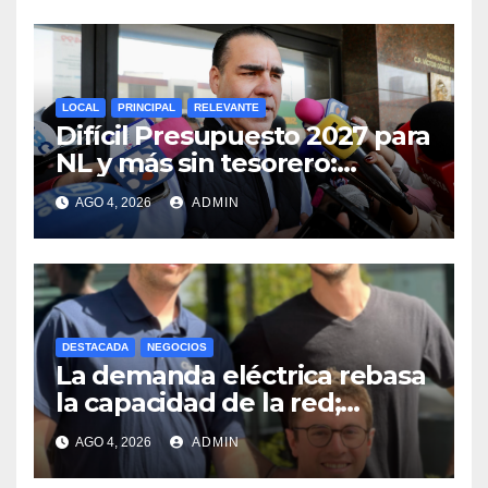
LOCAL
PRINCIPAL
RELEVANTE
Difícil Presupuesto 2027 para
NL y más sin tesorero:
Heriberto Treviño
AGO 4, 2026
ADMIN
DESTACADA
NEGOCIOS
La demanda eléctrica rebasa
la capacidad de la red;
buscan aliviarla con baterías
AGO 4, 2026
ADMIN