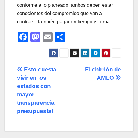
conforme a lo planeado, ambos deben estar
conscientes del compromiso que van a
contraer. También pagar en tiempo y forma.
F
M
E
C
a
a
m
o
c
st
ail
m
e
o
p
Navegación
Esto cuesta
El chirrión de
b
d
ar
vivir en los
AMLO
de
o
o
tir
estados con
o
n
entradas
mayor
transparencia
k
presupuestal