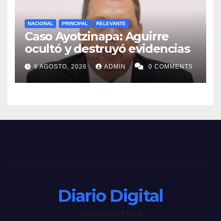
NACIONAL
PRINCIPAL
RELEVANTE
Caso Ayotzinapa: Aguirre
ocultó y destruyó evidencias
6 AGOSTO, 2026
ADMIN
0 COMMENTS
Diario Digital
Periodismo Plural