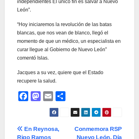
independientes El único fin es salvar a Nuevo
León”.
“Hoy iniciaremos la revolución de las batas
blancas, que nos vean de blanco, llegó el
momento de que un médico, un especialista en
curar llegue al Gobierno de Nuevo León”
comentó Islas.
Jacques a su vez, quiere que el Estado
recupere la salud.
F
M
E
C
a
a
m
o
c
st
ail
m
e
o
p
Navegación
En Reynosa,
Conmemora RSP
b
d
ar
Rigo Ramos
Nuevo León, Día