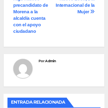
de
o
o
tir
precandidato de
Internacional de la
o
n
entradas
Morena a la
Mujer
alcaldía cuenta
k
con el apoyo
ciudadano
Por
Admin
ENTRADA RELACIONADA