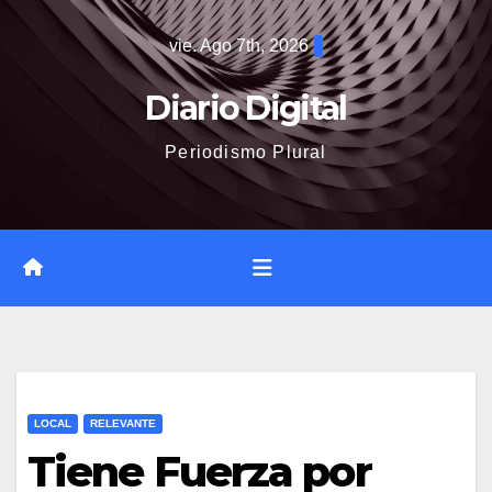
Saltar
vie. Ago 7th, 2026
al
contenido
Diario Digital
Periodismo Plural
LOCAL
RELEVANTE
Tiene Fuerza por