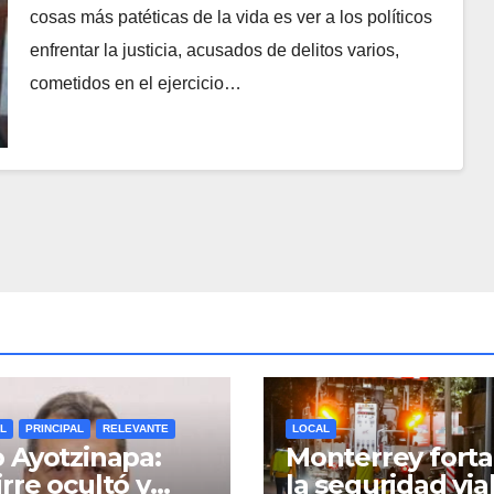
cosas más patéticas de la vida es ver a los políticos
enfrentar la justicia, acusados de delitos varios,
cometidos en el ejercicio…
L
PRINCIPAL
RELEVANTE
LOCAL
 Ayotzinapa:
Monterrey forta
rre ocultó y
la seguridad via