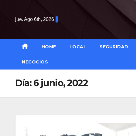
Saltar
al
jue. Ago 6th, 2026
contenido
HOME
LOCAL
SEGURIDAD
NEGOCIOS
Día:
6 junio, 2022