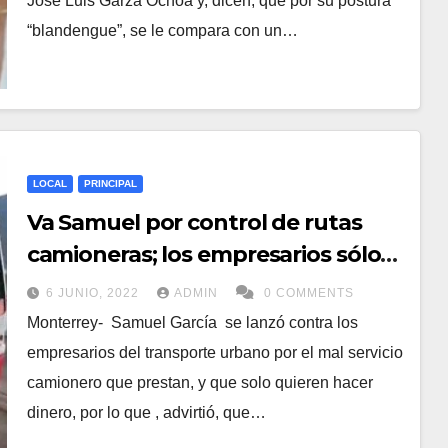
José Luis Garza Ochoa y, dicen, que por su postura
“blandengue”, se le compara con un…
LOCAL
PRINCIPAL
Va Samuel por control de rutas
camioneras; los empresarios sólo
quieren hacer dinero, acusa
6 JUNIO, 2022
ADMIN
0 COMMENTS
Monterrey- Samuel García se lanzó contra los
empresarios del transporte urbano por el mal servicio
camionero que prestan, y que solo quieren hacer
dinero, por lo que , advirtió, que…