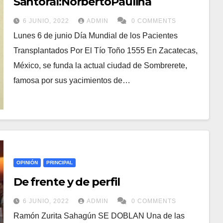
Santoral:NorbertoPaulina
6 JUNIO, 2022
ADMIN
0 COMMENTS
Lunes 6 de junio Día Mundial de los Pacientes
Transplantados Por El Tío Toño 1555 En Zacatecas,
México, se funda la actual ciudad de Sombrerete,
famosa por sus yacimientos de…
OPINIÓN
PRINCIPAL
De frente y de perfil
6 JUNIO, 2022
ADMIN
0 COMMENTS
Ramón Zurita Sahagún SE DOBLAN Una de las