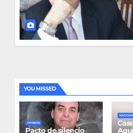
YOU MISSED
NACIONA
Caso
OPINIÓN
Pacto de silencio
Agui