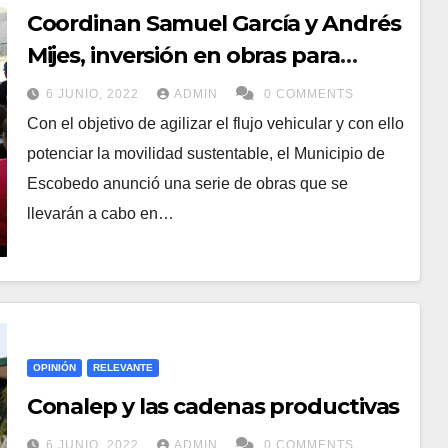
Coordinan Samuel García y Andrés
Mijes, inversión en obras para
Escobedo
6 JUNIO, 2022
ADMIN
0 COMMENTS
Con el objetivo de agilizar el flujo vehicular y con ello
potenciar la movilidad sustentable, el Municipio de
Escobedo anunció una serie de obras que se
llevarán a cabo en…
OPINIÓN
RELEVANTE
Conalep y las cadenas productivas
6 JUNIO, 2022
ADMIN
0 COMMENTS