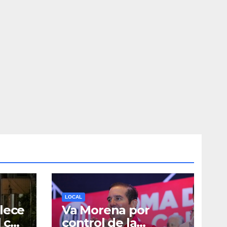
LOCAL
lece
Va Morena por
l con
control de la