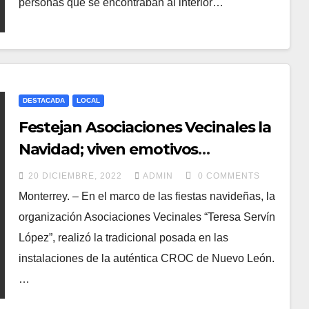
personas que se encontraban al interior…
DESTACADA
LOCAL
Festejan Asociaciones Vecinales la
Navidad; viven emotivos
momentos de reflexión y
20 DICIEMBRE, 2022
ADMIN
0 COMMENTS
esparcimiento
Monterrey. – En el marco de las fiestas navideñas, la
organización Asociaciones Vecinales “Teresa Servín
López”, realizó la tradicional posada en las
instalaciones de la auténtica CROC de Nuevo León.
…