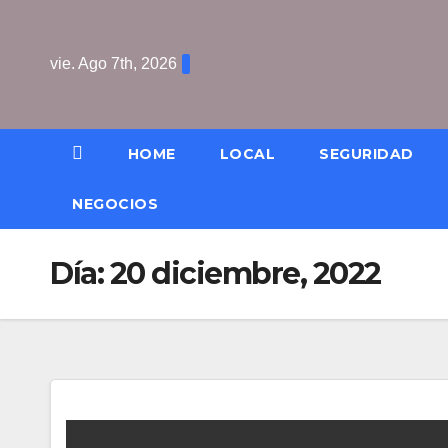
Saltar
al
vie. Ago 7th, 2026
contenido
HOME
LOCAL
SEGURIDAD
NEGOCIOS
Día:
20 diciembre, 2022