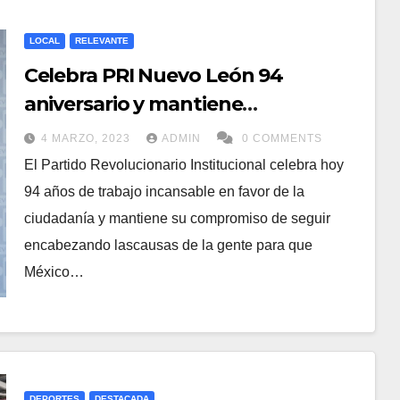
LOCAL
RELEVANTE
Celebra PRI Nuevo León 94
aniversario y mantiene
compromiso de seguir trabajando
4 MARZO, 2023
ADMIN
0 COMMENTS
por México
El Partido Revolucionario Institucional celebra hoy
94 años de trabajo incansable en favor de la
ciudadanía y mantiene su compromiso de seguir
encabezando lascausas de la gente para que
México…
DEPORTES
DESTACADA