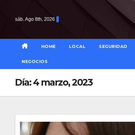
Saltar
al
sáb. Ago 8th, 2026
contenido
HOME
LOCAL
SEGURIDAD
NEGOCIOS
Día:
4 marzo, 2023