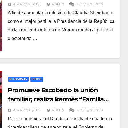
4 MARZO, 2023
ADMIN
0 COMMENTS
A fin de aumentar la difusión de Claudia Sheinbaum
como el mejor perfil a la Presidencia de la República
en la contienda interna de Morena rumbo al proceso
electoral del…
DESTACADA
LOCAL
Promueve Escobedo la unión
familiar; realiza kermés “Familia
con Derechos”
4 MARZO, 2023
ADMIN
0 COMMENTS
Para conmemorar el Día de la Familia de una forma
divertida y llena de aprendizaje, el Gobierno de