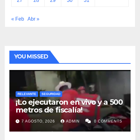
27
28
29
30
31
« Feb
Abr »
YOU MISSED
RELEVANTE
SEGURIDAD
¡Lo ejecutaron en vivo y a 500
metros de fiscalía!
7 AGOSTO, 2026
ADMIN
0 COMMENTS