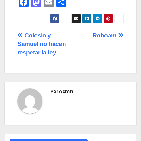
F
M
E
C
a
a
m
o
c
st
ail
m
e
o
p
Navegación
Colosio y
Roboam
b
d
ar
Samuel no hacen
de
o
o
tir
respetar la ley
o
n
entradas
k
Por
Admin