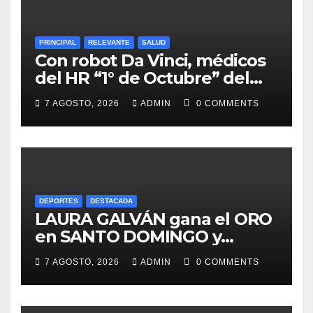
PRINCIPAL
RELEVANTE
SALUD
Con robot Da Vinci, médicos
del HR “1° de Octubre” del
ISSSTE retiran tumor renal a
7 AGOSTO, 2026
ADMIN
0 COMMENTS
paciente de 72 años
DEPORTES
DESTACADA
LAURA GALVÁN gana el ORO
en SANTO DOMINGO y
dedica Medalla a sus padres
7 AGOSTO, 2026
ADMIN
0 COMMENTS
fallecidos