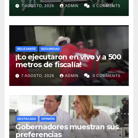
“Perros Bravos”
7 AGOSTO, 2026
ADMIN
0 COMMENTS
RELEVANTE
SEGURIDAD
¡Lo ejecutaron en vivo y a 500
metros de fiscalía!
7 AGOSTO, 2026
ADMIN
0 COMMENTS
DESTACADA
OPINIÓN
Gobernadores muestran sus
preferencias