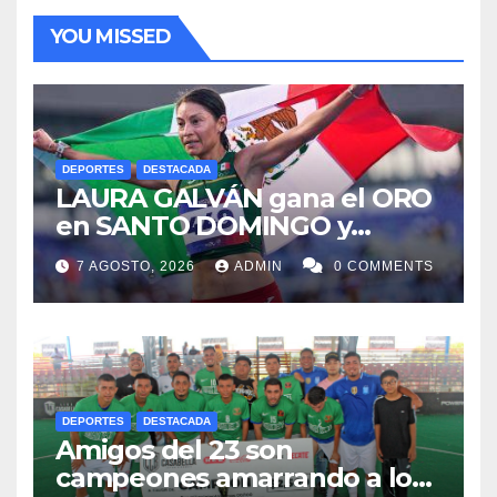
YOU MISSED
DEPORTES
DESTACADA
LAURA GALVÁN gana el ORO
en SANTO DOMINGO y
dedica Medalla a sus padres
7 AGOSTO, 2026
ADMIN
0 COMMENTS
fallecidos
DEPORTES
DESTACADA
Amigos del 23 son
campeones amarrando a los