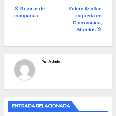
e
o
p
Navegación
Repicar de
Video: Asaltan
b
d
ar
campanas
taquería en
de
o
o
tir
Cuernavaca,
o
n
entradas
Morelos
k
Por
Admin
ENTRADA RELACIONADA