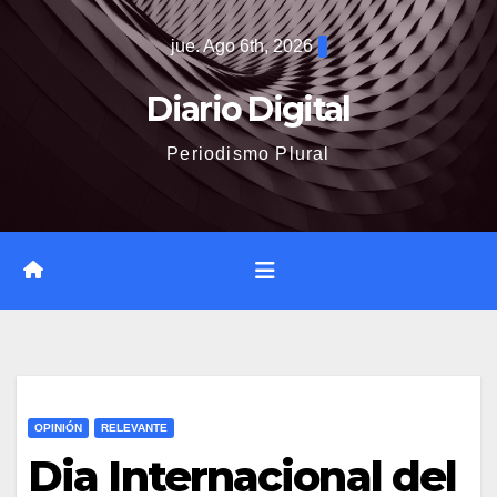
Saltar
jue. Ago 6th, 2026
al
contenido
Diario Digital
Periodismo Plural
OPINIÓN
RELEVANTE
Dia Internacional del