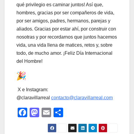
qué privilegio es caminar juntos! Así que,
hombres, gracias por ser compañeros de vida,
por ser amigos, padres, hermanos, parejas y
aliados. Gracias por estar ahí, por construir con
nosotras y por recordarnos que juntos hacemos
vida, una vida llena de matices, retos y, sobre
todo, de mucho amor. ¡Feliz Día Internacional
del Hombre!
X e Instagram:
@claravillarreal
contacto@claravillarreal.com
F
M
E
C
a
a
m
o
c
st
ail
m