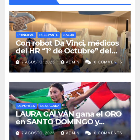
PRINCIPAL
RELEVANTE
SALUD
Con robot Da Vinci, médicos
del HR “1° de Octubre” del
ISSSTE retiran tumor renal a
7 AGOSTO, 2026
ADMIN
0 COMMENTS
paciente de 72 años
DEPORTES
DESTACADA
LAURA GALVÁN gana el ORO
en SANTO DOMINGO y
dedica Medalla a sus padres
7 AGOSTO, 2026
ADMIN
0 COMMENTS
fallecidos