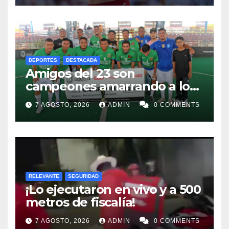
DEPORTES
DESTACADA
Amigos del 23 son
campeones amarrando a los
“Perros Bravos”
7 AGOSTO, 2026
ADMIN
0 COMMENTS
RELEVANTE
SEGURIDAD
¡Lo ejecutaron en vivo y a 500
metros de fiscalía!
7 AGOSTO, 2026
ADMIN
0 COMMENTS