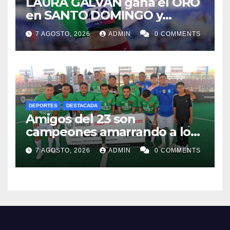
LAURA GALVÁN gana el ORO
en SANTO DOMINGO y
dedica Medalla a sus padres
7 AGOSTO, 2026
ADMIN
0 COMMENTS
fallecidos
DEPORTES
DESTACADA
Amigos del 23 son
campeones amarrando a los
“Perros Bravos”
7 AGOSTO, 2026
ADMIN
0 COMMENTS