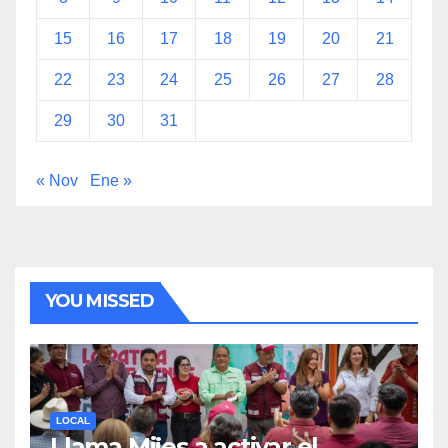
15
16
17
18
19
20
21
22
23
24
25
26
27
28
29
30
31
« Nov
Ene »
YOU MISSED
LOCAL
Llama Mijes a activar el