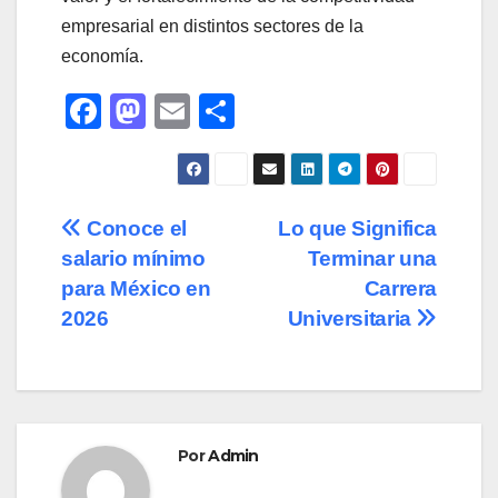
empresarial en distintos sectores de la
economía.
F
M
E
C
a
a
m
o
c
st
ail
m
e
o
p
Navegación
Conoce el
Lo que Significa
b
d
ar
salario mínimo
Terminar una
de
o
o
tir
para México en
Carrera
o
n
entradas
2026
Universitaria
k
Por
Admin