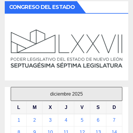
CONGRESO DEL ESTADO
diciembre 2025
L
M
X
J
V
S
D
1
2
3
4
5
6
7
8
9
10
11
12
13
14