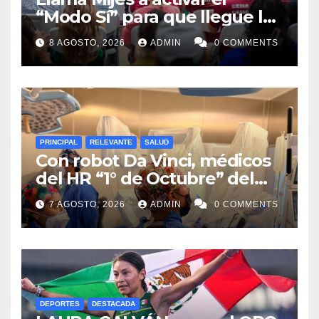
“Modo Sí” para que llegue la
Transformación a Nuevo
8 AGOSTO, 2026
ADMIN
0 COMMENTS
León
PRINCIPAL
RELEVANTE
SALUD
Con robot Da Vinci, médicos
del HR “1° de Octubre” del
ISSSTE retiran tumor renal a
7 AGOSTO, 2026
ADMIN
0 COMMENTS
paciente de 72 años
DEPORTES
DESTACADA