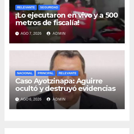
RELEVANTE
SEGURIDAD
¡Lo ejecutaron en vivo y a 500
metros de fiscalía!
AGO 7, 2026
ADMIN
NACIONAL
PRINCIPAL
RELEVANTE
Caso Ayotzinapa: Aguirre
ocultó y destruyó evidencias
AGO 6, 2026
ADMIN