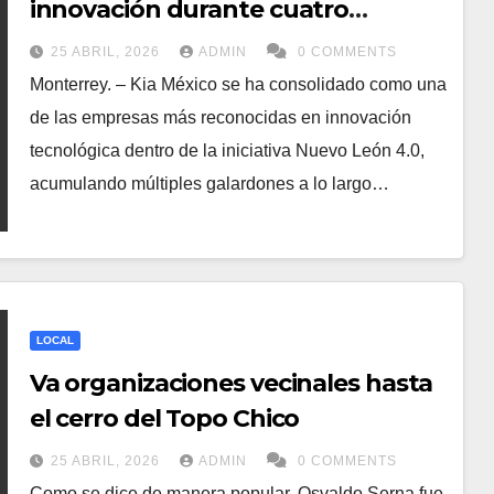
innovación durante cuatro
ediciones de los Tecnos Nuevo
25 ABRIL, 2026
ADMIN
0 COMMENTS
León 4.0
Monterrey. – Kia México se ha consolidado como una
de las empresas más reconocidas en innovación
tecnológica dentro de la iniciativa Nuevo León 4.0,
acumulando múltiples galardones a lo largo…
LOCAL
Va organizaciones vecinales hasta
el cerro del Topo Chico
25 ABRIL, 2026
ADMIN
0 COMMENTS
Como se dice de manera popular, Osvaldo Serna fue