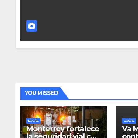
YOU MISSED
LOCAL
LOCAL
Monterrey fortalece
Va 
la seguridad vial con
cont