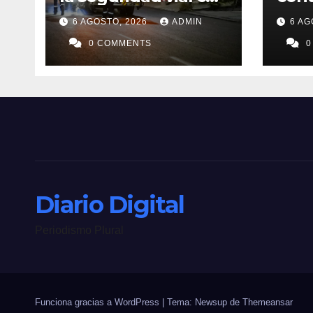
trabajos de
conv
6 AGOSTO, 2026
ADMIN
6 AG
delimitación de
públ
carriles en Paseo de
0 COMMENTS
Ley 
0
los Leones
Luis
Diario Digital
Periodismo Plural
Funciona gracias a WordPress
|
Tema: Newsup de
Themeansar