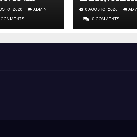
ersación
organizaciones 
OSTO, 2026
ADMIN
6 AGOSTO, 2026
ADM
ica con nueva
sociedad civil
mordaza: José
 COMMENTS
0 COMMENTS
 Garza Ochoa