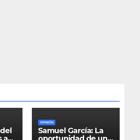
OPINIÓN
del
Samuel García: La
s a
oportunidad de una