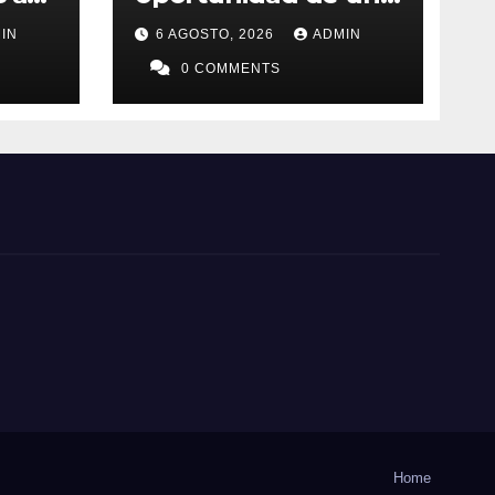
de la
generación
IN
6 AGOSTO, 2026
ADMIN
0 COMMENTS
Home