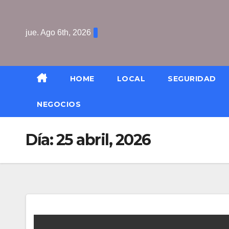
Saltar
al
jue. Ago 6th, 2026
contenido
HOME
LOCAL
SEGURIDAD
NEGOCIOS
Día:
25 abril, 2026