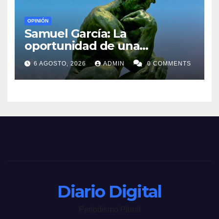
OPINIÓN
Samuel García: La
oportunidad de una
generación
6 AGOSTO, 2026
ADMIN
0 COMMENTS
Diario Digital
Periodismo Plural