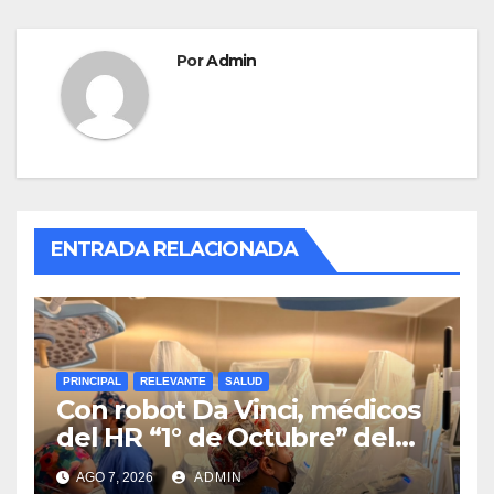
k
Por
Admin
ENTRADA RELACIONADA
PRINCIPAL
RELEVANTE
SALUD
Con robot Da Vinci, médicos
del HR “1° de Octubre” del
ISSSTE retiran tumor renal a
AGO 7, 2026
ADMIN
paciente de 72 años