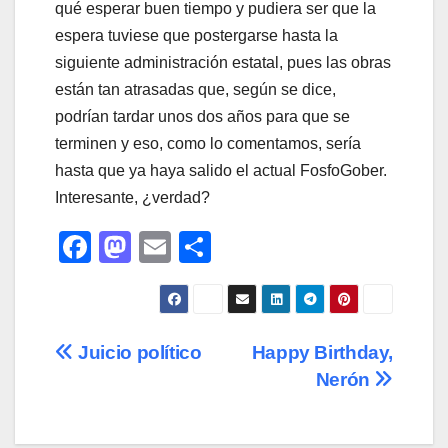
qué esperar buen tiempo y pudiera ser que la
espera tuviese que postergarse hasta la
siguiente administración estatal, pues las obras
están tan atrasadas que, según se dice,
podrían tardar unos dos años para que se
terminen y eso, como lo comentamos, sería
hasta que ya haya salido el actual FosfoGober.
Interesante, ¿verdad?
F
M
E
C
a
a
m
o
c
st
ail
m
e
o
p
Navegación
Juicio político
Happy Birthday,
b
d
ar
Nerón
de
o
o
tir
o
n
entradas