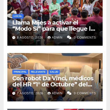
LOCAL
Llama Mijes a activar el
“Modo Sí” para que llegue la
Transformación a Nuevo
8 AGOSTO, 2026
ADMIN
0 COMMENTS
León
PRINCIPAL
RELEVANTE
SALUD
Con robot Da Vinci, médicos
del HR “1° de Octubre” del
ISSSTE retiran tumor renal a
7 AGOSTO, 2026
ADMIN
0 COMMENTS
paciente de 72 años