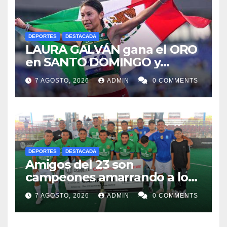
DEPORTES
DESTACADA
LAURA GALVÁN gana el ORO
en SANTO DOMINGO y
dedica Medalla a sus padres
7 AGOSTO, 2026
ADMIN
0 COMMENTS
fallecidos
DEPORTES
DESTACADA
Amigos del 23 son
campeones amarrando a los
“Perros Bravos”
7 AGOSTO, 2026
ADMIN
0 COMMENTS