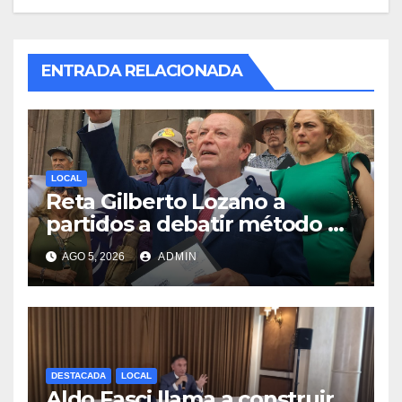
ENTRADA RELACIONADA
LOCAL
Reta Gilberto Lozano a
partidos a debatir método de
designación de candidato a
AGO 5, 2026
ADMIN
gubernatura de NL
DESTACADA
LOCAL
Aldo Fasci llama a construir