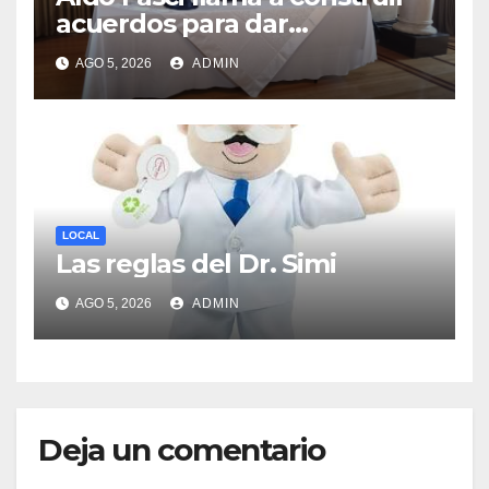
acuerdos para dar
gobernabilidad a Nuevo
AGO 5, 2026
ADMIN
León
LOCAL
Las reglas del Dr. Simi
AGO 5, 2026
ADMIN
Deja un comentario