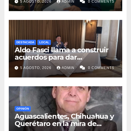
5 AGOSTO, 2026
ADMIN
0 COMMENTS
gubernatura de NL
DESTACADA
LOCAL
Aldo Fasci llama a construir
acuerdos para dar
gobernabilidad a Nuevo León
5 AGOSTO, 2026
ADMIN
0 COMMENTS
OPINIÓN
Aguascalientes, Chihuahua y
Querétaro en la mira de
MORENA