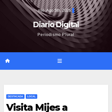
Saltar
mié. Ago 5th, 2026
al
contenido
Diario Digital
Periodismo Plural
DESTACADA
LOCAL
Visita Mijes a