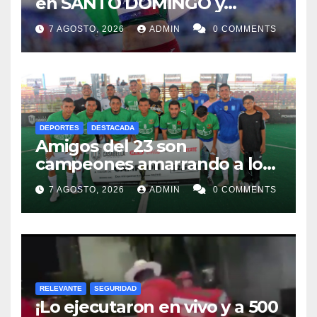
en SANTO DOMINGO y
dedica Medalla a sus padres
7 AGOSTO, 2026
ADMIN
0 COMMENTS
fallecidos
DEPORTES
DESTACADA
Amigos del 23 son
campeones amarrando a los
“Perros Bravos”
7 AGOSTO, 2026
ADMIN
0 COMMENTS
RELEVANTE
SEGURIDAD
¡Lo ejecutaron en vivo y a 500