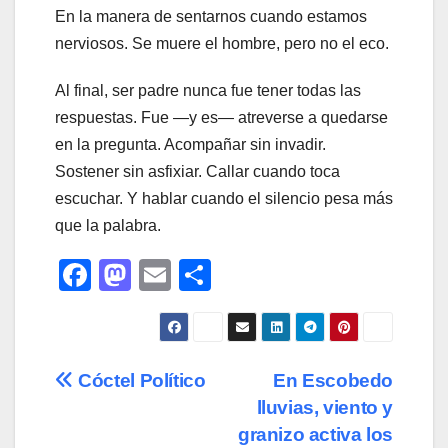
En la manera de sentarnos cuando estamos
nerviosos. Se muere el hombre, pero no el eco.
Al final, ser padre nunca fue tener todas las
respuestas. Fue —y es— atreverse a quedarse
en la pregunta. Acompañar sin invadir.
Sostener sin asfixiar. Callar cuando toca
escuchar. Y hablar cuando el silencio pesa más
que la palabra.
F
M
E
C
a
a
m
o
c
st
ail
m
e
o
p
Navegación
Cóctel Político
En Escobedo
b
d
ar
lluvias, viento y
de
o
o
tir
granizo activa los