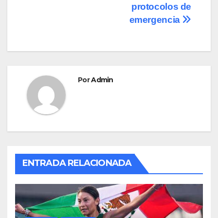
o
n
entradas
protocolos de
emergencia
k
Por
Admin
ENTRADA RELACIONADA