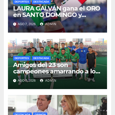
DEPORTES
DESTACADA
LAURA GALVÁN gana el ORO
en SANTO DOMINGO y
dedica Medalla a sus padres
AGO 7, 2026
ADMIN
fallecidos
DEPORTES
DESTACADA
Amigos del 23 son
campeones amarrando a los
“Perros Bravos”
AGO 7, 2026
ADMIN
DESTACADA
OPINIÓN