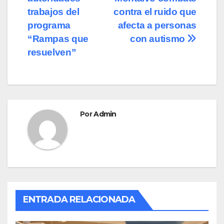
de
o
o
tir
trabajos del
contra el ruido que
o
n
entradas
programa
afecta a personas
“Rampas que
con autismo
k
resuelven”
Por
Admin
ENTRADA RELACIONADA