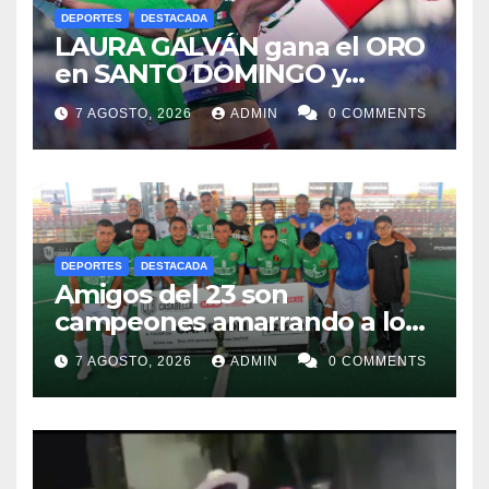
DEPORTES
DESTACADA
LAURA GALVÁN gana el ORO
en SANTO DOMINGO y
dedica Medalla a sus padres
7 AGOSTO, 2026
ADMIN
0 COMMENTS
fallecidos
DEPORTES
DESTACADA
Amigos del 23 son
campeones amarrando a los
“Perros Bravos”
7 AGOSTO, 2026
ADMIN
0 COMMENTS