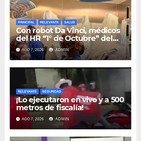
PRINCIPAL
RELEVANTE
SALUD
Con robot Da Vinci, médicos
del HR “1° de Octubre” del
ISSSTE retiran tumor renal a
AGO 7, 2026
ADMIN
paciente de 72 años
RELEVANTE
SEGURIDAD
¡Lo ejecutaron en vivo y a 500
metros de fiscalía!
AGO 7, 2026
ADMIN