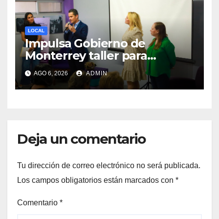
LOCAL
Impulsa Gobierno de
Monterrey taller para
acompañar a mujeres en
AGO 6, 2026
ADMIN
procesos de pérdida y duelo
Deja un comentario
Tu dirección de correo electrónico no será publicada.
Los campos obligatorios están marcados con
*
Comentario
*