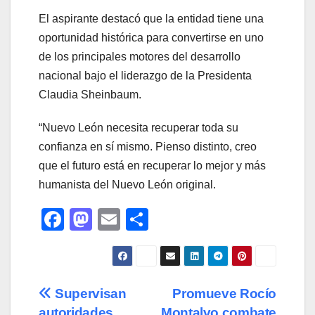
El aspirante destacó que la entidad tiene una
oportunidad histórica para convertirse en uno
de los principales motores del desarrollo
nacional bajo el liderazgo de la Presidenta
Claudia Sheinbaum.
“Nuevo León necesita recuperar toda su
confianza en sí mismo. Pienso distinto, creo
que el futuro está en recuperar lo mejor y más
humanista del Nuevo León original.
F
M
E
C
a
a
m
o
c
st
ail
m
e
o
p
Navegación
Supervisan
Promueve Rocío
b
d
ar
autoridades
Montalvo combate