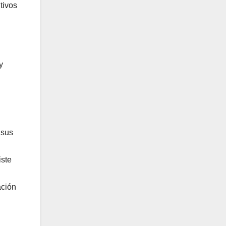
tivos
y
 sus
iste
ación