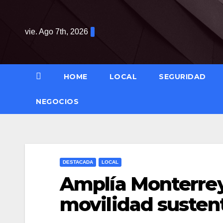
Saltar
al
vie. Ago 7th, 2026
contenido
HOME
LOCAL
SEGURIDAD
NEGOCIOS
DESTACADA
LOCAL
Amplía Monterrey
movilidad susten