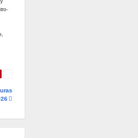
 y
tro-
e,
guras
026