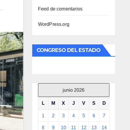
Feed de comentarios
WordPress.org
CONGRESO DEL ESTADO
junio 2026
L
M
X
J
V
S
D
1
2
3
4
5
6
7
8
9
10
11
12
13
14