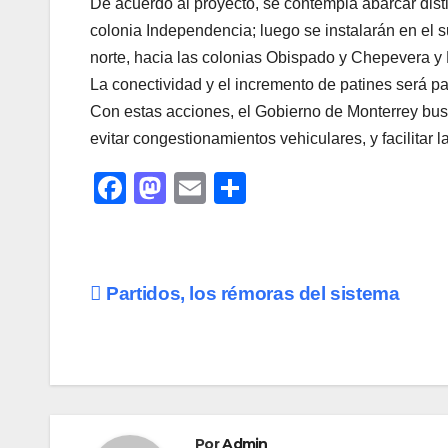
De acuerdo al proyecto, se contempla abarcar disti
colonia Independencia; luego se instalarán en el s
norte, hacia las colonias Obispado y Chepevera y 
La conectividad y el incremento de patines será pau
Con estas acciones, el Gobierno de Monterrey busca
evitar congestionamientos vehiculares, y facilitar l
F
M
E
C
a
a
m
o
c
st
ail
m
e
o
p
Navegación
Partidos, los rémoras del sistema
b
d
ar
de
o
o
tir
o
n
entradas
k
Por
Admin