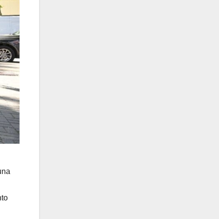
una
nto