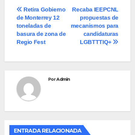
e
o
p
Navegación
Retira Gobierno
Recaba IEEPCNL
b
d
ar
de Monterrey 12
propuestas de
de
o
o
tir
toneladas de
mecanismos para
o
n
entradas
basura de zona de
candidaturas
Regio Fest
LGBTTTIQ+
k
Por
Admin
ENTRADA RELACIONADA