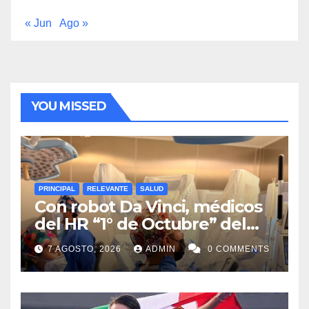
« Jun
Ago »
YOU MISSED
PRINCIPAL
RELEVANTE
SALUD
Con robot Da Vinci, médicos
del HR “1° de Octubre” del
ISSSTE retiran tumor renal a
7 AGOSTO, 2026
ADMIN
0 COMMENTS
paciente de 72 años