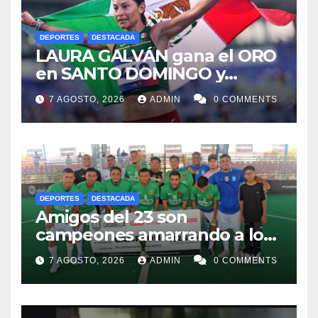
DEPORTES
DESTACADA
LAURA GALVÁN gana el ORO
en SANTO DOMINGO y
dedica Medalla a sus padres
7 AGOSTO, 2026
ADMIN
0 COMMENTS
fallecidos
DEPORTES
DESTACADA
Amigos del 23 son
campeones amarrando a los
“Perros Bravos”
7 AGOSTO, 2026
ADMIN
0 COMMENTS