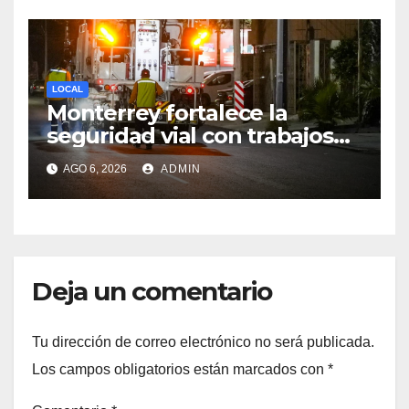
LOCAL
Monterrey fortalece la
seguridad vial con trabajos
de delimitación de carriles en
AGO 6, 2026
ADMIN
Paseo de los Leones
Deja un comentario
Tu dirección de correo electrónico no será publicada.
Los campos obligatorios están marcados con
*