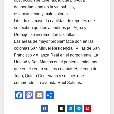
obstrucción de tuberías, lo que provoca
desbordamiento en la vía pública,
estancamiento y malos olores.
Debido es mayor la cantidad de reportes que
se reciben que los atendidos por Agua y
Drenaje, se incrementan las fallas.
Las áreas de mayor problemática son en las
colonias San Miguel Residencial, Villas de San
Francisco y Alianza Real en el norponiente, La
Unidad y San Marcos en el poniente, mientras
que en el centro son las colonias Hacienda del
Topo, Quinto Centenario y sectoes que
comprenden la avenida Raúl Salinas.
F
M
E
C
a
a
m
o
c
st
ail
m